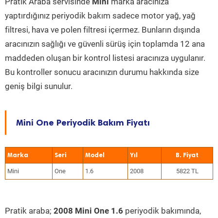
Pratik Araba servisinde
Mini
marka aracınıza
yaptırdığınız periyodik bakım sadece motor yağ, yağ
filtresi, hava ve polen filtresi içermez. Bunların dışında
aracınızın sağlığı ve güvenli sürüş için toplamda 12 ana
maddeden oluşan bir kontrol listesi aracınıza uygulanır.
Bu kontroller sonucu aracınızın durumu hakkında size
geniş bilgi sunulur.
Mini One Periyodik Bakım Fiyatı
Marka
Seri
Model
Yıl
Mini
One
1.6
2008
5822 TL
Pratik araba;
2008 Mini One 1.6
periyodik bakımında,