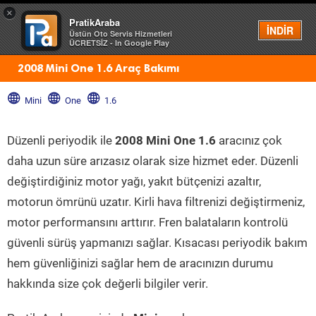
×
PratikAraba
Menü
İNDİR
Üstün Oto Servis Hizmetleri
ÜCRETSİZ - In Google Play
2008 Mini One 1.6 Araç Bakımı
Mini
One
1.6
Düzenli periyodik ile
2008 Mini One 1.6
aracınız çok
daha uzun süre arızasız olarak size hizmet eder. Düzenli
değiştirdiğiniz motor yağı, yakıt bütçenizi azaltır,
motorun ömrünü uzatır. Kirli hava filtrenizi değiştirmeniz,
motor performansını arttırır. Fren balataların kontrolü
güvenli sürüş yapmanızı sağlar. Kısacası periyodik bakım
hem güvenliğinizi sağlar hem de aracınızın durumu
hakkında size çok değerli bilgiler verir.