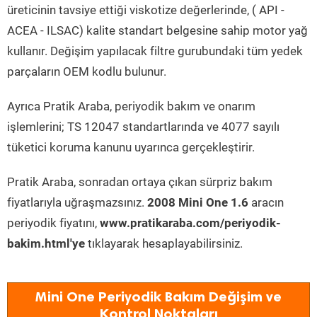
üreticinin tavsiye ettiği viskotize değerlerinde, ( API -
ACEA - ILSAC) kalite standart belgesine sahip motor yağ
kullanır. Değişim yapılacak filtre gurubundaki tüm yedek
parçaların OEM kodlu bulunur.
Ayrıca Pratik Araba, periyodik bakım ve onarım
işlemlerini; TS 12047 standartlarında ve 4077 sayılı
tüketici koruma kanunu uyarınca gerçekleştirir.
Pratik Araba, sonradan ortaya çıkan sürpriz bakım
fiyatlarıyla uğraşmazsınız.
2008 Mini One 1.6
aracın
periyodik fiyatını,
www.pratikaraba.com/periyodik-
bakim.html'ye
tıklayarak hesaplayabilirsiniz.
Mini One Periyodik Bakım Değişim ve
Kontrol Noktaları