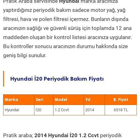
Pratik Araba servisinde
Hyundai
marka aracınıza
yaptırdığınız periyodik bakım sadece motor yağ, yağ
filtresi, hava ve polen filtresi içermez. Bunların dışında
aracınızın sağlığı ve güvenli sürüş için toplamda 12 ana
maddeden oluşan bir kontrol listesi aracınıza uygulanır.
Bu kontroller sonucu aracınızın durumu hakkında size
geniş bilgi sunulur.
Hyundai İ20 Periyodik Bakım Fiyatı
Marka
Seri
Model
Yıl
Hyundai
İ20
1.2 Ccvt
2014
6518 TL
Pratik araba;
2014 Hyundai İ20 1.2 Ccvt
periyodik