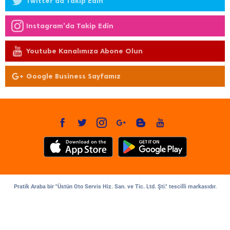
Twitter'da Takip Edin
Instagram'da Takip Edin
Youtube Kanalımıza Abone Olun
Google Business Sayfamız
Pratik Araba bir "Üstün Oto Servis Hiz. San. ve Tic. Ltd. Şti." tescilli markasıdır.