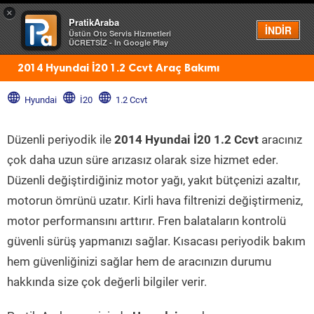
×
PratikAraba
Menü
İNDİR
Üstün Oto Servis Hizmetleri
ÜCRETSİZ - In Google Play
2014 Hyundai İ20 1.2 Ccvt Araç Bakımı
Hyundai
İ20
1.2 Ccvt
Düzenli periyodik ile
2014 Hyundai İ20 1.2 Ccvt
aracınız
çok daha uzun süre arızasız olarak size hizmet eder.
Düzenli değiştirdiğiniz motor yağı, yakıt bütçenizi azaltır,
motorun ömrünü uzatır. Kirli hava filtrenizi değiştirmeniz,
motor performansını arttırır. Fren balataların kontrolü
güvenli sürüş yapmanızı sağlar. Kısacası periyodik bakım
hem güvenliğinizi sağlar hem de aracınızın durumu
hakkında size çok değerli bilgiler verir.