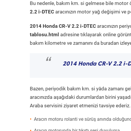
Bu nedenle, bakım km. si gelmese bile motor 
2.2 i-DTEC
aracınızın motor yağ değişimi ve pe
2014 Honda CR-V 2.2 i-DTEC
aracınızın peri
tablosu.html
adresine tıklayarak online görün
bakım kilometre ve zamanını da buradan izleyeb
“
2014 Honda CR-V 2.2 i-
Bazen, periyodik bakım km. si yâda zamanı gelme
aracınızda aşağıdaki durumlardan birini yaşadı
Araba servisini ziyaret etmenizi tavsiye ederiz.
Aracın motoru rolanti ve sürüş anında olduğund
Aracın motorunda bir tıkırtı sesi duyulursa