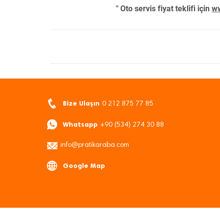
" Oto servis fiyat teklifi için
ww
Bize Ulaşın
0 212 875 77 85
Whatsapp
+90 (534) 274 30 88
info@pratikaraba.com
Google Map