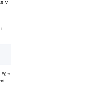
CR-V
-
i
. Eğer
ratik