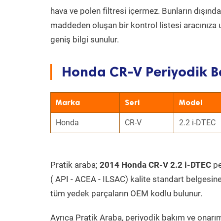
hava ve polen filtresi içermez. Bunların dışınd
maddeden oluşan bir kontrol listesi aracınıza 
geniş bilgi sunulur.
Honda CR-V Periyodik B
Marka
Seri
Model
Honda
CR-V
2.2 i-DTEC
Pratik araba;
2014 Honda CR-V 2.2 i-DTEC
pe
( API - ACEA - ILSAC) kalite standart belgesin
tüm yedek parçaların OEM kodlu bulunur.
Ayrıca Pratik Araba, periyodik bakım ve onarım