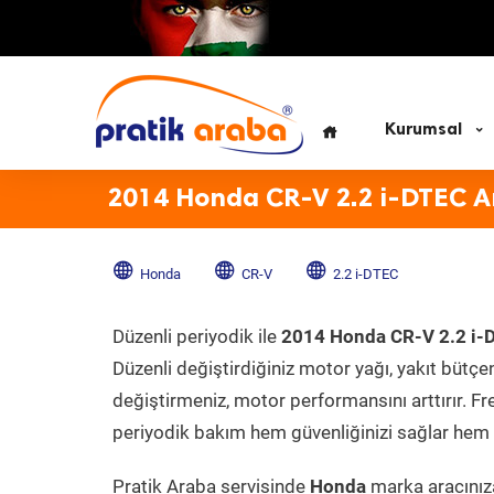
Kurumsal
2014 Honda CR-V 2.2 i-DTEC A
Honda
CR-V
2.2 i-DTEC
Düzenli periyodik ile
2014 Honda CR-V 2.2 i-
Düzenli değiştirdiğiniz motor yağı, yakıt bütçeni
değiştirmeniz, motor performansını arttırır. Fr
periyodik bakım hem güvenliğinizi sağlar hem d
Pratik Araba servisinde
Honda
marka aracınıza