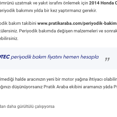
ömrünü uzatmak ve yakıt israfını önlemek için
2014 Honda 
riyodik bakımını yılda bir kez yaptırmanız gerekir.
yodik bakım takibini
www.pratikaraba.com/periyodik-bakim
tülersiniz. Periyodik bakımda değişen malzemeleri ve sonrak
ilirsiniz.
DTEC
periyodik bakım fiyatını hemen hesapla
”
diği halde aracınızın yeni bir motor yağına ihtiyacı olabilir
ğınızı düşünüyorsanız Pratik Araba ekibini aramanızı yâda P
an daha gürültülü çalışıyorsa