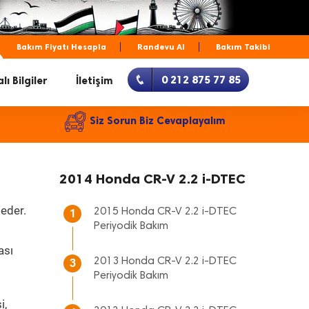
Bakım Fiyatı Hesapla
Randevu Al
Bakım Takibi
0 212 875 77 85
lı Bilgiler
İletişim
Siz Sorun Biz Cevaplayalım
2014 Honda CR-V 2.2 i-DTEC
 eder.
2015 Honda CR-V 2.2 i-DTEC
1
Periyodik Bakım
ası
2013 Honda CR-V 2.2 i-DTEC
3
Periyodik Bakım
i,