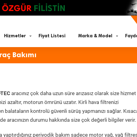
ÖZGÜR
FİLİSTİN
Hizmetler
Fiyat Listesi
Marka & Model
Fayda
raç Bakımı
DTEC
aracınız çok daha uzun süre arızasız olarak size hizmet
zi azaltır, motorun ömrünü uzatır. Kirli hava filtrenizi
en balataların kontrolü güvenli sürüş yapmanızı sağlar. Kısac
e aracınızın durumu hakkında size çok değerli bilgiler verir.
 yaptırdığınız periyodik bakım sadece motor yağ, yağ filtres