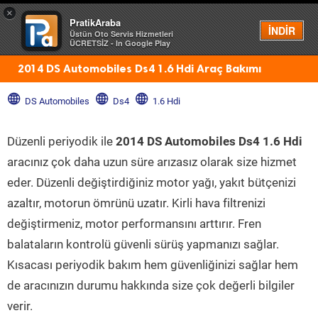
×
PratikAraba
Menü
İNDİR
Üstün Oto Servis Hizmetleri
ÜCRETSİZ - In Google Play
2014 DS Automobiles Ds4 1.6 Hdi Araç Bakımı
DS Automobiles
Ds4
1.6 Hdi
Düzenli periyodik ile
2014 DS Automobiles Ds4 1.6 Hdi
aracınız çok daha uzun süre arızasız olarak size hizmet
eder. Düzenli değiştirdiğiniz motor yağı, yakıt bütçenizi
azaltır, motorun ömrünü uzatır. Kirli hava filtrenizi
değiştirmeniz, motor performansını arttırır. Fren
balataların kontrolü güvenli sürüş yapmanızı sağlar.
Kısacası periyodik bakım hem güvenliğinizi sağlar hem
de aracınızın durumu hakkında size çok değerli bilgiler
verir.