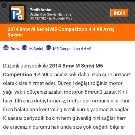
×
PratikAraba
Menü
İNDİR
Üstün Oto Servis Hizmetleri
ÜCRETSİZ - In Google Play
2014 Bmw M Serisi M5 Competition 4.4 V8 Araç
Bakımı
Bmw
M Serisi
M5 Competition 4.4 V8
Düzenli periyodik ile
2014 Bmw M Serisi M5
Competition 4.4 V8
aracınız çok daha uzun süre arızasız
olarak size hizmet eder. Düzenli değiştirdiğiniz motor
yağı, yakıt bütçenizi azaltır, motorun ömrünü uzatır. Kirli
hava filtrenizi değiştirmeniz, motor performansını arttırır.
Fren balataların kontrolü güvenli sürüş yapmanızı sağlar.
Kısacası periyodik bakım hem güvenliğinizi sağlar hem
de aracınızın durumu hakkında size çok değerli bilgiler