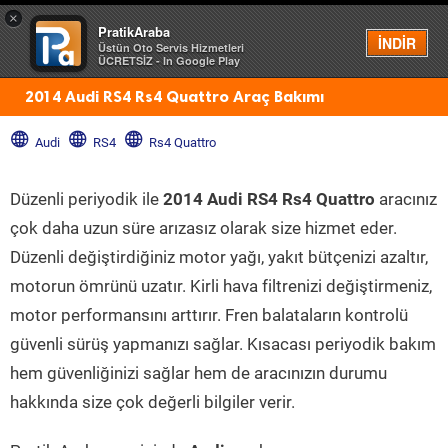
×
PratikAraba
Menü
İNDİR
Üstün Oto Servis Hizmetleri
ÜCRETSİZ - In Google Play
2014 Audi RS4 Rs4 Quattro Araç Bakımı
Audi
RS4
Rs4 Quattro
Düzenli periyodik ile
2014 Audi RS4 Rs4 Quattro
aracınız
çok daha uzun süre arızasız olarak size hizmet eder.
Düzenli değiştirdiğiniz motor yağı, yakıt bütçenizi azaltır,
motorun ömrünü uzatır. Kirli hava filtrenizi değiştirmeniz,
motor performansını arttırır. Fren balataların kontrolü
güvenli sürüş yapmanızı sağlar. Kısacası periyodik bakım
hem güvenliğinizi sağlar hem de aracınızın durumu
hakkında size çok değerli bilgiler verir.