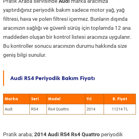
Pratik Araba servisinde
Audi
marka aracınıza
yaptırdığınız periyodik bakım sadece motor yağ, yağ
filtresi, hava ve polen filtresi içermez. Bunların dışında
aracınızın sağlığı ve güvenli sürüş için toplamda 12 ana
maddeden oluşan bir kontrol listesi aracınıza uygulanır.
Bu kontroller sonucu aracınızın durumu hakkında size
geniş bilgi sunulur.
Audi RS4 Periyodik Bakım Fiyatı
Marka
Seri
Model
Yıl
Audi
RS4
Rs4 Quattro
2014
11214 TL
Pratik araba;
2014 Audi RS4 Rs4 Quattro
periyodik