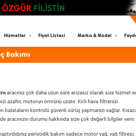
ÖZGÜR
FİLİSTİN
Hizmetler
Fiyat Listesi
Marka & Model
Fayda
aç Bakımı
tro
aracınız çok daha uzun süre arızasız olarak size hizmet e
zi azaltır, motorun ömrünü uzatır. Kirli hava filtrenizi
en balataların kontrolü güvenli sürüş yapmanızı sağlar. Kısac
e aracınızın durumu hakkında size çok değerli bilgiler verir.
aptırdığınız periyodik bakım sadece motor yağ, yağ filtresi,