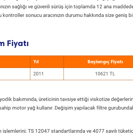
acınızın sağlığı ve güvenli sürüş için toplamda 12 ana madded
 Bu kontroller sonucu aracınızın durumu hakkında size geniş bi
m Fiyatı
Yıl
Başlangıç Fiyatı
2011
10621 TL
yodik bakımında, üreticinin tavsiye ettiği viskotize değerlerin
sahip motor yağ kullanır. Değişim yapılacak filtre gurubunda
 işlemlerini; TS 12047 standartlarında ve 4077 sayılı tüketic