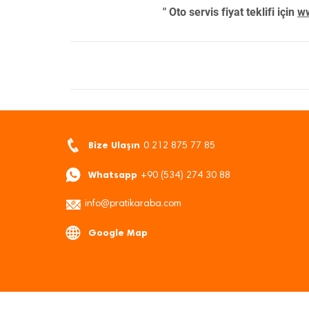
" Oto servis fiyat teklifi için
ww
Bize Ulaşın
0 212 875 77 85
Whatsapp
+90 (534) 274 30 88
info@pratikaraba.com
Google Map