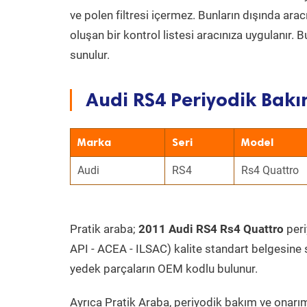
ve polen filtresi içermez. Bunların dışında ar
oluşan bir kontrol listesi aracınıza uygulanır.
sunulur.
Audi RS4 Periyodik Bakı
Marka
Seri
Model
Audi
RS4
Rs4 Quattro
Pratik araba;
2011 Audi RS4 Rs4 Quattro
peri
API - ACEA - ILSAC) kalite standart belgesine 
yedek parçaların OEM kodlu bulunur.
Ayrıca Pratik Araba, periyodik bakım ve onarım