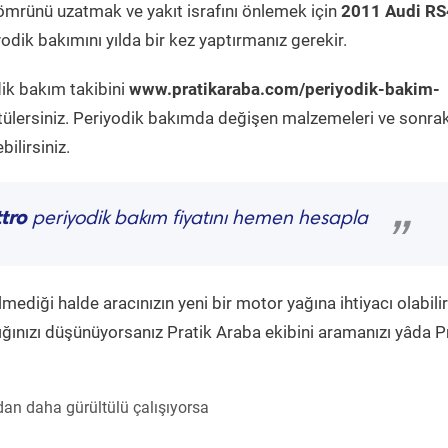
ömrünü uzatmak ve yakıt israfını önlemek için
2011 Audi RS
odik bakımını yılda bir kez yaptırmanız gerekir.
dik bakım takibini
www.pratikaraba.com/periyodik-bakim-
tülersiniz. Periyodik bakımda değişen malzemeleri ve sonrak
ilirsiniz.
tro
periyodik bakım fiyatını hemen hesapla
”
diği halde aracınızın yeni bir motor yağına ihtiyacı olabilir
ğınızı düşünüyorsanız Pratik Araba ekibini aramanızı yâda P
an daha gürültülü çalışıyorsa