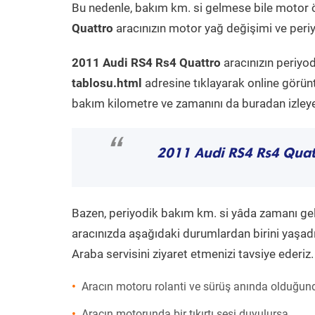
Bu nedenle, bakım km. si gelmese bile motor 
Quattro
aracınızın motor yağ değişimi ve periy
2011 Audi RS4 Rs4 Quattro
aracınızın periyo
tablosu.html
adresine tıklayarak online görün
bakım kilometre ve zamanını da buradan izleyeb
“
2011 Audi RS4 Rs4 Quat
Bazen, periyodik bakım km. si yâda zamanı gelme
aracınızda aşağıdaki durumlardan birini yaşadı
Araba servisini ziyaret etmenizi tavsiye ederiz.
Aracın motoru rolanti ve sürüş anında olduğund
Aracın motorunda bir tıkırtı sesi duyulursa