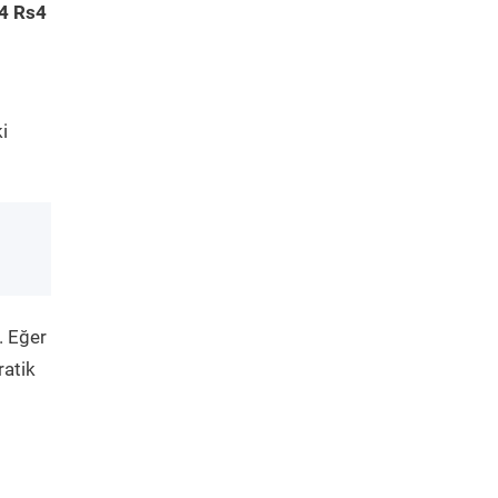
4 Rs4
i
. Eğer
ratik