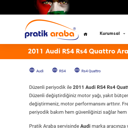
Kurumsal
2011 Audi RS4 Rs4 Quattro Ar
Audi
RS4
Rs4 Quattro
Düzenli periyodik ile
2011 Audi RS4 Rs4 Quat
Düzenli değiştirdiğiniz motor yağı, yakıt bütçeni
değiştirmeniz, motor performansını arttırır. Fr
periyodik bakım hem güvenliğinizi sağlar hem d
Pratik Araba servisinde
Audi
marka aracınıza y