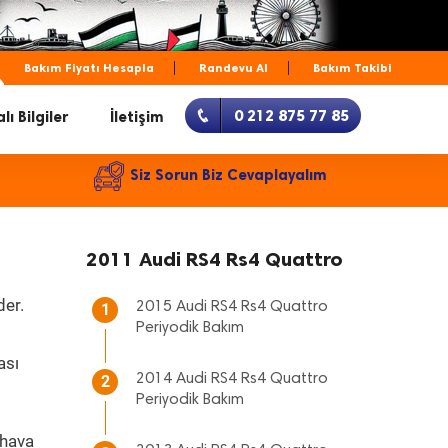
Bakım Fiyatı Hesapla
Randevu Al
Bakım Takibi
0 212 875 77 85
lı Bilgiler
İletişim
Siz Sorun Biz Cevaplayalım
2011 Audi RS4 Rs4 Quattro
der.
2015 Audi RS4 Rs4 Quattro
1
Periyodik Bakım
ası
2014 Audi RS4 Rs4 Quattro
2
Periyodik Bakım
 hava