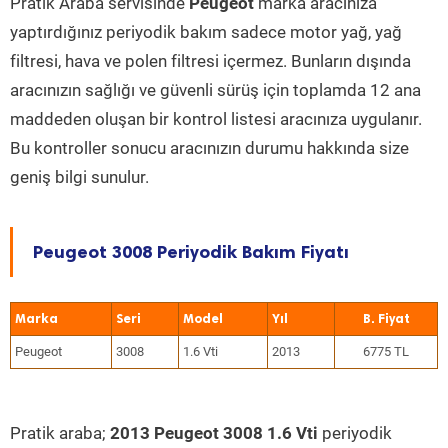
Pratik Araba servisinde
Peugeot
marka aracınıza
yaptırdığınız periyodik bakım sadece motor yağ, yağ
filtresi, hava ve polen filtresi içermez. Bunların dışında
aracınızın sağlığı ve güvenli sürüş için toplamda 12 ana
maddeden oluşan bir kontrol listesi aracınıza uygulanır.
Bu kontroller sonucu aracınızın durumu hakkında size
geniş bilgi sunulur.
Peugeot 3008 Periyodik Bakım Fiyatı
Marka
Seri
Model
Yıl
Peugeot
3008
1.6 Vti
2013
6775 TL
Pratik araba;
2013 Peugeot 3008 1.6 Vti
periyodik