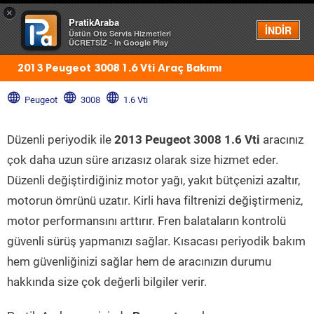
×
PratikAraba
Menü
İNDİR
Üstün Oto Servis Hizmetleri
ÜCRETSİZ - In Google Play
2013 Peugeot 3008 1.6 Vti Araç Bakımı
Peugeot
3008
1.6 Vti
Düzenli periyodik ile
2013 Peugeot 3008 1.6 Vti
aracınız
çok daha uzun süre arızasız olarak size hizmet eder.
Düzenli değiştirdiğiniz motor yağı, yakıt bütçenizi azaltır,
motorun ömrünü uzatır. Kirli hava filtrenizi değiştirmeniz,
motor performansını arttırır. Fren balataların kontrolü
güvenli sürüş yapmanızı sağlar. Kısacası periyodik bakım
hem güvenliğinizi sağlar hem de aracınızın durumu
hakkında size çok değerli bilgiler verir.