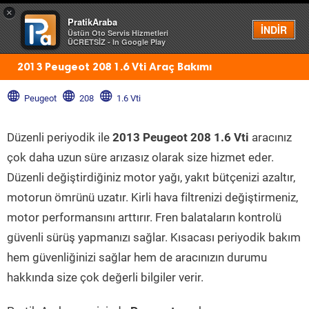
×
PratikAraba
Menü
İNDİR
Üstün Oto Servis Hizmetleri
ÜCRETSİZ - In Google Play
2013 Peugeot 208 1.6 Vti Araç Bakımı
Peugeot
208
1.6 Vti
Düzenli periyodik ile
2013 Peugeot 208 1.6 Vti
aracınız
çok daha uzun süre arızasız olarak size hizmet eder.
Düzenli değiştirdiğiniz motor yağı, yakıt bütçenizi azaltır,
motorun ömrünü uzatır. Kirli hava filtrenizi değiştirmeniz,
motor performansını arttırır. Fren balataların kontrolü
güvenli sürüş yapmanızı sağlar. Kısacası periyodik bakım
hem güvenliğinizi sağlar hem de aracınızın durumu
hakkında size çok değerli bilgiler verir.