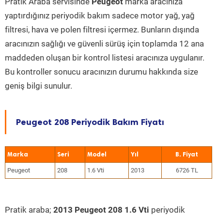
Pratik Araba servisinde
Peugeot
marka aracınıza
yaptırdığınız periyodik bakım sadece motor yağ, yağ
filtresi, hava ve polen filtresi içermez. Bunların dışında
aracınızın sağlığı ve güvenli sürüş için toplamda 12 ana
maddeden oluşan bir kontrol listesi aracınıza uygulanır.
Bu kontroller sonucu aracınızın durumu hakkında size
geniş bilgi sunulur.
Peugeot 208 Periyodik Bakım Fiyatı
Marka
Seri
Model
Yıl
Peugeot
208
1.6 Vti
2013
6726 TL
Pratik araba;
2013 Peugeot 208 1.6 Vti
periyodik