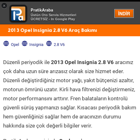
×
PratikAraba
Menü
İNDİR
Üstün Oto Servis Hizmetleri
ÜCRETSİZ - In Google Play
2013 Opel Insignia 2.8 V6 Araç Bakımı
Opel
Insignia
2.8 V6
Düzenli periyodik ile
2013 Opel Insignia 2.8 V6
aracınız
çok daha uzun süre arızasız olarak size hizmet eder.
Düzenli değiştirdiğiniz motor yağı, yakıt bütçenizi azaltır,
motorun ömrünü uzatır. Kirli hava filtrenizi değiştirmeniz,
motor performansını arttırır. Fren balataların kontrolü
güvenli sürüş yapmanızı sağlar. Kısacası periyodik bakım
hem güvenliğinizi sağlar hem de aracınızın durumu
hakkında size çok değerli bilgiler verir.