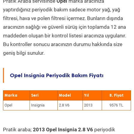
Pratik Araba servisinde
Opel
marka aracınıza
yaptırdığınız periyodik bakım sadece motor yağ, yağ
filtresi, hava ve polen filtresi içermez. Bunların dışında
aracınızın sağlığı ve güvenli sürüş için toplamda 12 ana
maddeden oluşan bir kontrol listesi aracınıza uygulanır.
Bu kontroller sonucu aracınızın durumu hakkında size
geniş bilgi sunulur.
Opel Insignia Periyodik Bakım Fiyatı
Marka
Seri
Model
Yıl
Opel
Insignia
2.8 V6
2013
9576 TL
Pratik araba;
2013 Opel Insignia 2.8 V6
periyodik