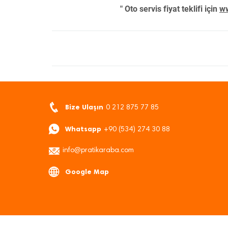
" Oto servis fiyat teklifi için
ww
Bize Ulaşın
0 212 875 77 85
Whatsapp
+90 (534) 274 30 88
info@pratikaraba.com
Google Map