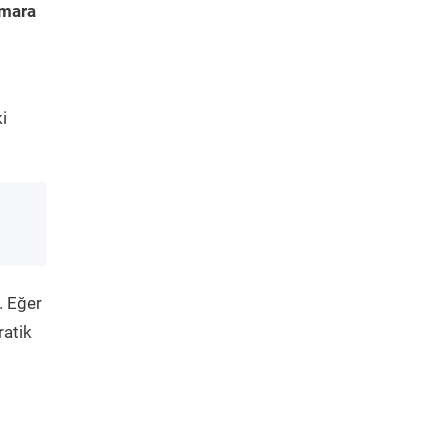
amara
i
. Eğer
ratik