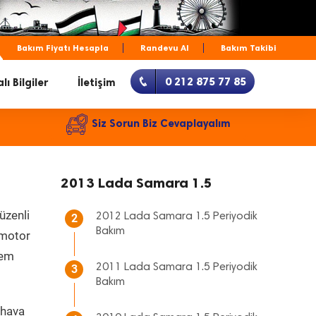
Bakım Fiyatı Hesapla
Randevu Al
Bakım Takibi
0 212 875 77 85
lı Bilgiler
İletişim
Siz Sorun Biz Cevaplayalım
2013 Lada Samara 1.5
üzenli
2012 Lada Samara 1.5 Periyodik
2
Bakım
, motor
hem
2011 Lada Samara 1.5 Periyodik
3
Bakım
 hava