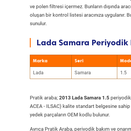
ve polen filtresi içermez. Bunların dışında ar
oluşan bir kontrol listesi aracınıza uygulanır.
sunulur.
Lada Samara Periyodik 
Marka
Seri
Mod
Lada
Samara
1.5
Pratik araba;
2013 Lada Samara 1.5
periyodik 
ACEA - ILSAC) kalite standart belgesine sahip
yedek parçaların OEM kodlu bulunur.
Ayrıca Pratik Araba, periyodik bakım ve onarım