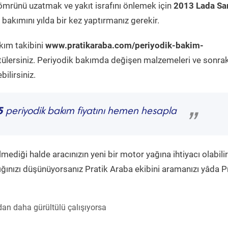
ömrünü uzatmak ve yakıt israfını önlemek için
2013 Lada S
bakımını yılda bir kez yaptırmanız gerekir.
kım takibini
www.pratikaraba.com/periyodik-bakim-
tülersiniz. Periyodik bakımda değişen malzemeleri ve sonrak
ilirsiniz.
5
periyodik bakım fiyatını hemen hesapla
”
diği halde aracınızın yeni bir motor yağına ihtiyacı olabilir
ğınızı düşünüyorsanız Pratik Araba ekibini aramanızı yâda P
an daha gürültülü çalışıyorsa