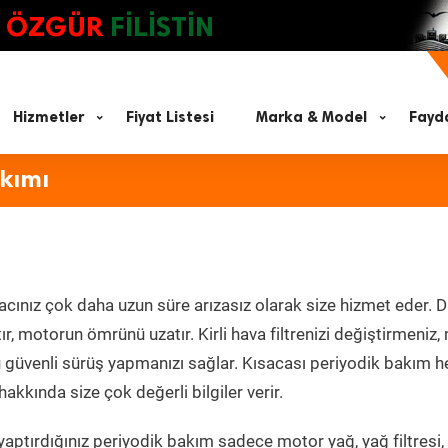
ÖZGÜR
FİLİSTİN
Hizmetler
Fiyat Listesi
Marka & Model
Fayda
kımı
acınız çok daha uzun süre arızasız olarak size hizmet eder. D
tır, motorun ömrünü uzatır. Kirli hava filtrenizi değiştirmeniz
olü güvenli sürüş yapmanızı sağlar. Kısacası periyodik bakım 
akkında size çok değerli bilgiler verir.
aptırdığınız periyodik bakım sadece motor yağ, yağ filtresi,