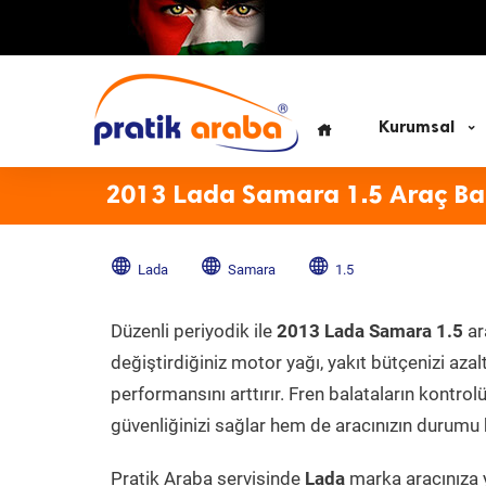
Kurumsal
2013 Lada Samara 1.5 Araç Ba
Lada
Samara
1.5
Düzenli periyodik ile
2013 Lada Samara 1.5
ar
değiştirdiğiniz motor yağı, yakıt bütçenizi azal
performansını arttırır. Fren balataların kontr
güvenliğinizi sağlar hem de aracınızın durumu h
Pratik Araba servisinde
Lada
marka aracınıza y