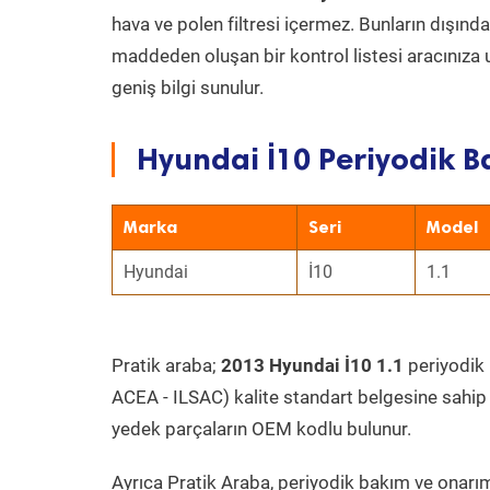
hava ve polen filtresi içermez. Bunların dışınd
maddeden oluşan bir kontrol listesi aracınıza 
geniş bilgi sunulur.
Hyundai İ10 Periyodik B
Marka
Seri
Model
Hyundai
İ10
1.1
Pratik araba;
2013 Hyundai İ10 1.1
periyodik b
ACEA - ILSAC) kalite standart belgesine sahip
yedek parçaların OEM kodlu bulunur.
Ayrıca Pratik Araba, periyodik bakım ve onarım