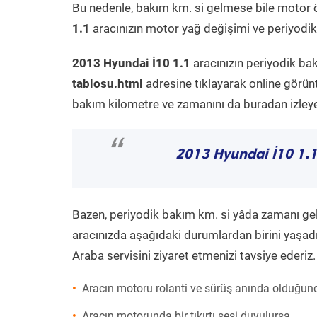
Bu nedenle, bakım km. si gelmese bile motor 
1.1
aracınızın motor yağ değişimi ve periyodik 
2013 Hyundai İ10 1.1
aracınızın periyodik ba
tablosu.html
adresine tıklayarak online görün
bakım kilometre ve zamanını da buradan izleyeb
“
2013 Hyundai İ10 1.
Bazen, periyodik bakım km. si yâda zamanı gelme
aracınızda aşağıdaki durumlardan birini yaşadı
Araba servisini ziyaret etmenizi tavsiye ederiz.
Aracın motoru rolanti ve sürüş anında olduğund
Aracın motorunda bir tıkırtı sesi duyulursa