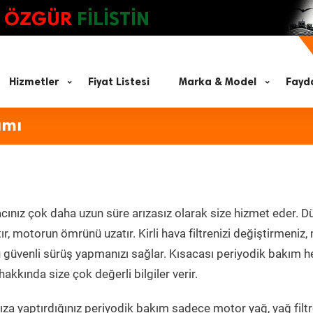
ÖZGÜR
FİLİSTİN
Hizmetler
Fiyat Listesi
Marka & Model
Fayda
ımı
cınız çok daha uzun süre arızasız olarak size hizmet eder. Dü
tır, motorun ömrünü uzatır. Kirli hava filtrenizi değiştirmeniz
olü güvenli sürüş yapmanızı sağlar. Kısacası periyodik bakım 
akkında size çok değerli bilgiler verir.
za yaptırdığınız periyodik bakım sadece motor yağ, yağ filtr