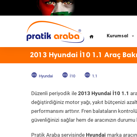
Kurumsal
2013 Hyundai İ10 1.1 Araç Bak
Hyundai
İ10
1.1
Düzenli periyodik ile
2013 Hyundai İ10 1.1
ara
değiştirdiğiniz motor yağı, yakıt bütçenizi azal
performansını arttırır. Fren balataların kontr
güvenliğinizi sağlar hem de aracınızın durumu h
Pratik Araba servisinde
Hyundai
marka aracını