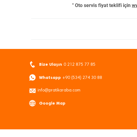
" Oto servis fiyat teklifi için
ww
Bize Ulaşın
0 212 875 77 85
Whatsapp
+90 (534) 274 30 88
info@pratikaraba.com
Google Map