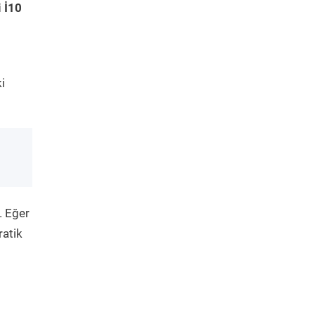
 İ10
i
. Eğer
ratik