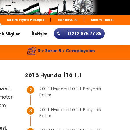
Bakım Fiyatı Hesapla
Randevu Al
Bakım Takibi
0 212 875 77 85
lı Bilgiler
İletişim
Siz Sorun Biz Cevaplayalım
2013 Hyundai İ10 1.1
zenli
2012 Hyundai İ10 1.1 Periyodik
2
Bakım
, motor
hem
2011 Hyundai İ10 1.1 Periyodik
3
Bakım
esi,