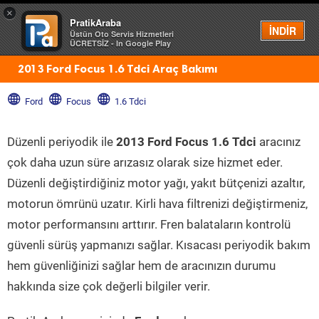
×
PratikAraba
Menü
İNDİR
Üstün Oto Servis Hizmetleri
ÜCRETSİZ - In Google Play
2013 Ford Focus 1.6 Tdci Araç Bakımı
Ford
Focus
1.6 Tdci
Düzenli periyodik ile
2013 Ford Focus 1.6 Tdci
aracınız
çok daha uzun süre arızasız olarak size hizmet eder.
Düzenli değiştirdiğiniz motor yağı, yakıt bütçenizi azaltır,
motorun ömrünü uzatır. Kirli hava filtrenizi değiştirmeniz,
motor performansını arttırır. Fren balataların kontrolü
güvenli sürüş yapmanızı sağlar. Kısacası periyodik bakım
hem güvenliğinizi sağlar hem de aracınızın durumu
hakkında size çok değerli bilgiler verir.