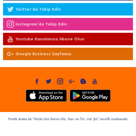
Twitter'da Takip Edin
Instagram'da Takip Edin
Youtube Kanalımıza Abone Olun
Google Business Sayfamız
Pratik Araba bir "Üstün Oto Servis Hiz. San. ve Tic. Ltd. Şti." tescilli markasıdır.