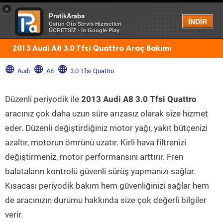
×
PratikAraba
Menü
İNDİR
Üstün Oto Servis Hizmetleri
ÜCRETSİZ - In Google Play
2013 Audi A8 3.0 Tfsi Quattro Araç Bakımı
Audi
A8
3.0 Tfsi Quattro
Düzenli periyodik ile
2013 Audi A8 3.0 Tfsi Quattro
aracınız çok daha uzun süre arızasız olarak size hizmet
eder. Düzenli değiştirdiğiniz motor yağı, yakıt bütçenizi
azaltır, motorun ömrünü uzatır. Kirli hava filtrenizi
değiştirmeniz, motor performansını arttırır. Fren
balataların kontrolü güvenli sürüş yapmanızı sağlar.
Kısacası periyodik bakım hem güvenliğinizi sağlar hem
de aracınızın durumu hakkında size çok değerli bilgiler
verir.