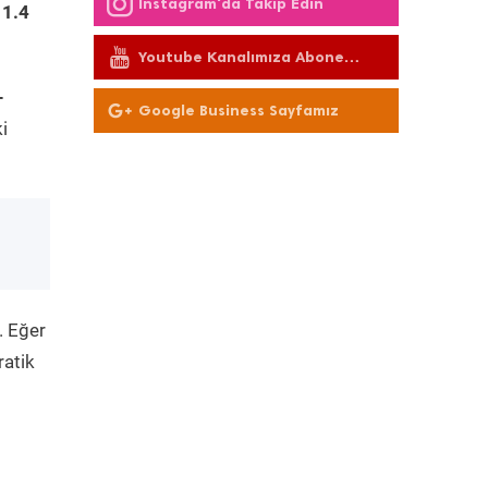
Instagram'da Takip Edin
 1.4
Youtube Kanalımıza Abone
Olun
-
Google Business Sayfamız
i
. Eğer
ratik