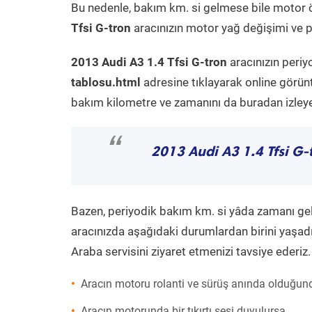
Bu nedenle, bakım km. si gelmese bile motor 
Tfsi G-tron
aracınızın motor yağ değişimi ve pe
2013 Audi A3 1.4 Tfsi G-tron
aracınızın periy
tablosu.html
adresine tıklayarak online görün
bakım kilometre ve zamanını da buradan izleyeb
“
2013 Audi A3 1.4 Tfsi G-
Bazen, periyodik bakım km. si yâda zamanı gelme
aracınızda aşağıdaki durumlardan birini yaşadı
Araba servisini ziyaret etmenizi tavsiye ederiz.
Aracın motoru rolanti ve sürüş anında olduğund
Aracın motorunda bir tıkırtı sesi duyulursa