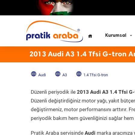
Kurumsal
2013 Audi A3 1.4 Tfsi G-tron A
Audi
A3
1.4 Tfsi G-tron
Düzenli periyodik ile
2013 Audi A3 1.4 Tfsi G-
Düzenli değiştirdiğiniz motor yağı, yakıt bütçeni
değiştirmeniz, motor performansını arttırır. Fr
periyodik bakım hem güvenliğinizi sağlar hem d
Pratik Araba servisinde
Audi
marka aracınıza y