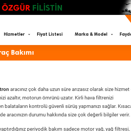
ÖZGÜR
FİLİSTİN
Hizmetler
Fiyat Listesi
Marka & Model
Fayda
raç Bakımı
tron
aracınız çok daha uzun süre arızasız olarak size hizmet 
zi azaltır, motorun ömrünü uzatır. Kirli hava filtrenizi
en balataların kontrolü güvenli sürüş yapmanızı sağlar. Kısac
e aracınızın durumu hakkında size çok değerli bilgiler verir.
aptırdığınız periyodik bakım sadece motor yağ, yağ filtresi,