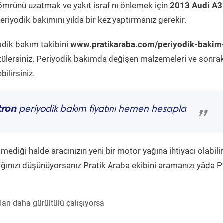
ömrünü uzatmak ve yakıt israfını önlemek için
2013 Audi A3
riyodik bakımını yılda bir kez yaptırmanız gerekir.
odik bakım takibini
www.pratikaraba.com/periyodik-bakim
tülersiniz. Periyodik bakımda değişen malzemeleri ve sonrak
ilirsiniz.
tron
periyodik bakım fiyatını hemen hesapla
”
diği halde aracınızın yeni bir motor yağına ihtiyacı olabilir
ğınızı düşünüyorsanız Pratik Araba ekibini aramanızı yâda P
an daha gürültülü çalışıyorsa