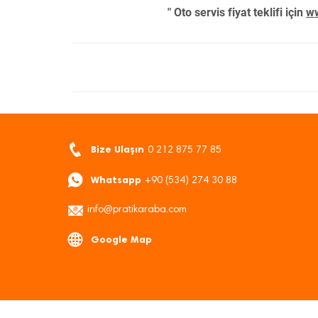
" Oto servis fiyat teklifi için
ww
Bize Ulaşın
0 212 875 77 85
Whatsapp
+90 (534) 274 30 88
info@pratikaraba.com
Google Map