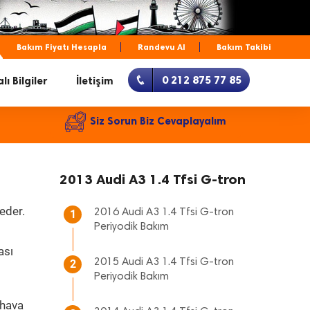
Bakım Fiyatı Hesapla
Randevu Al
Bakım Takibi
0 212 875 77 85
lı Bilgiler
İletişim
Siz Sorun Biz Cevaplayalım
2013 Audi A3 1.4 Tfsi G-tron
eder.
2016 Audi A3 1.4 Tfsi G-tron
1
Periyodik Bakım
ası
2015 Audi A3 1.4 Tfsi G-tron
2
Periyodik Bakım
 hava