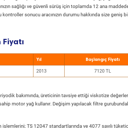
acınızın sağlığı ve güvenli sürüş için toplamda 12 ana madded
 Bu kontroller sonucu aracınızın durumu hakkında size geniş bi
 Fiyatı
Yıl
Başlangıç Fiyatı
2013
7120 TL
iyodik bakımında, üreticinin tavsiye ettiği viskotize değerler
sahip motor yağ kullanır. Değişim yapılacak filtre gurubunda
 işlemlerini; TS 12047 standartlarında ve 4077 sayılı tüketic