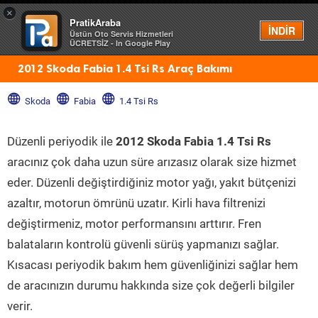
×
PratikAraba
Menü
İNDİR
Üstün Oto Servis Hizmetleri
ÜCRETSİZ - In Google Play
2012 Skoda Fabia 1.4 Tsi Rs Araç Bakımı
Skoda
Fabia
1.4 Tsi Rs
Düzenli periyodik ile
2012 Skoda Fabia 1.4 Tsi Rs
aracınız çok daha uzun süre arızasız olarak size hizmet
eder. Düzenli değiştirdiğiniz motor yağı, yakıt bütçenizi
azaltır, motorun ömrünü uzatır. Kirli hava filtrenizi
değiştirmeniz, motor performansını arttırır. Fren
balataların kontrolü güvenli sürüş yapmanızı sağlar.
Kısacası periyodik bakım hem güvenliğinizi sağlar hem
de aracınızın durumu hakkında size çok değerli bilgiler
verir.