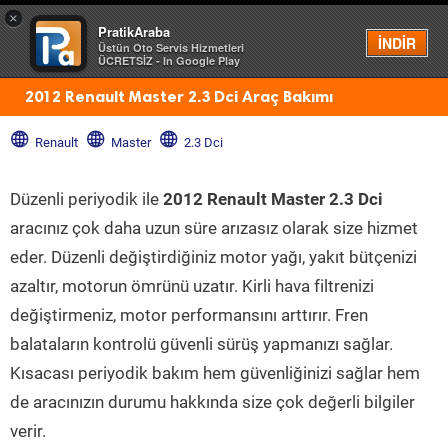
×
PratikAraba
Menü
İNDİR
Üstün Oto Servis Hizmetleri
ÜCRETSİZ - In Google Play
2012 Renault Master 2.3 Dci Araç Bakımı
Renault
Master
2.3 Dci
Düzenli periyodik ile
2012 Renault Master 2.3 Dci
aracınız çok daha uzun süre arızasız olarak size hizmet
eder. Düzenli değiştirdiğiniz motor yağı, yakıt bütçenizi
azaltır, motorun ömrünü uzatır. Kirli hava filtrenizi
değiştirmeniz, motor performansını arttırır. Fren
balataların kontrolü güvenli sürüş yapmanızı sağlar.
Kısacası periyodik bakım hem güvenliğinizi sağlar hem
de aracınızın durumu hakkında size çok değerli bilgiler
verir.