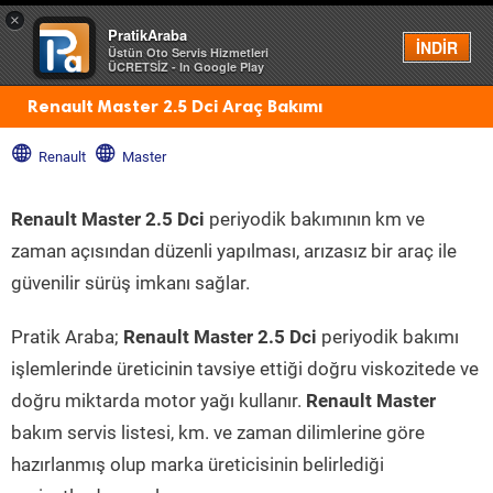
×
PratikAraba
Menü
İNDİR
Üstün Oto Servis Hizmetleri
ÜCRETSİZ - In Google Play
Renault Master 2.5 Dci Araç Bakımı
Renault
Master
Renault Master 2.5 Dci
periyodik bakımının km ve
zaman açısından düzenli yapılması, arızasız bir araç ile
güvenilir sürüş imkanı sağlar.
Pratik Araba;
Renault Master 2.5 Dci
periyodik bakımı
işlemlerinde üreticinin tavsiye ettiği doğru viskozitede ve
doğru miktarda motor yağı kullanır.
Renault Master
bakım servis listesi, km. ve zaman dilimlerine göre
hazırlanmış olup marka üreticisinin belirlediği