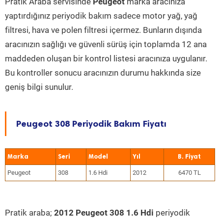
Pratik Araba servisinde
Peugeot
marka aracınıza
yaptırdığınız periyodik bakım sadece motor yağ, yağ
filtresi, hava ve polen filtresi içermez. Bunların dışında
aracınızın sağlığı ve güvenli sürüş için toplamda 12 ana
maddeden oluşan bir kontrol listesi aracınıza uygulanır.
Bu kontroller sonucu aracınızın durumu hakkında size
geniş bilgi sunulur.
Peugeot 308 Periyodik Bakım Fiyatı
Marka
Seri
Model
Yıl
Peugeot
308
1.6 Hdi
2012
6470 TL
Pratik araba;
2012 Peugeot 308 1.6 Hdi
periyodik