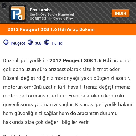
×
PratikAraba
Menü
İNDİR
Üstün Oto Servis Hizmetleri
ÜCRETSİZ - In Google Play
2012 Peugeot 308 1.6 Hdi Araç Bakımı
Peugeot
308
1.6 Hdi
Düzenli periyodik ile
2012 Peugeot 308 1.6 Hdi
aracınız
çok daha uzun süre arızasız olarak size hizmet eder.
Düzenli değiştirdiğiniz motor yağı, yakıt bütçenizi azaltır,
motorun ömrünü uzatır. Kirli hava filtrenizi değiştirmeniz,
motor performansını arttırır. Fren balataların kontrolü
güvenli sürüş yapmanızı sağlar. Kısacası periyodik bakım
hem güvenliğinizi sağlar hem de aracınızın durumu
hakkında size çok değerli bilgiler verir.