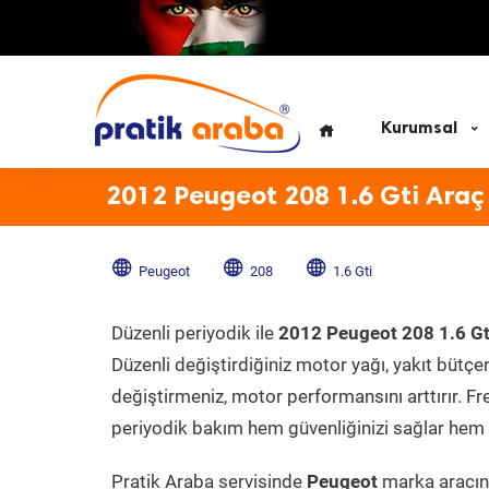
Kurumsal
2012 Peugeot 208 1.6 Gti Araç
Peugeot
208
1.6 Gti
Düzenli periyodik ile
2012 Peugeot 208 1.6 Gt
Düzenli değiştirdiğiniz motor yağı, yakıt bütçeni
değiştirmeniz, motor performansını arttırır. Fr
periyodik bakım hem güvenliğinizi sağlar hem d
Pratik Araba servisinde
Peugeot
marka aracını