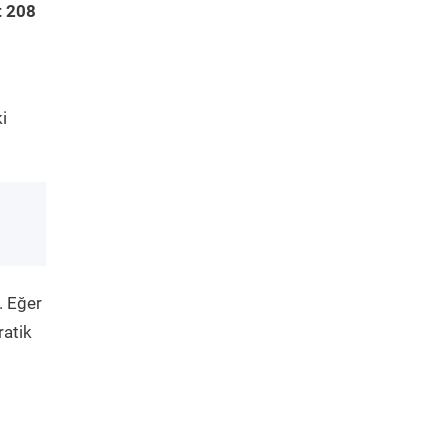
t 208
i
. Eğer
ratik