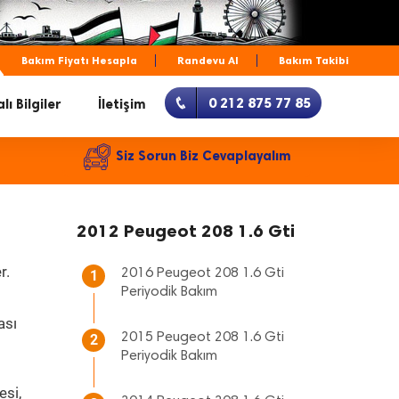
Bakım Fiyatı Hesapla
Randevu Al
Bakım Takibi
0 212 875 77 85
lı Bilgiler
İletişim
Siz Sorun Biz Cevaplayalım
2012 Peugeot 208 1.6 Gti
r.
2016 Peugeot 208 1.6 Gti
1
Periyodik Bakım
ası
2015 Peugeot 208 1.6 Gti
2
Periyodik Bakım
esi,