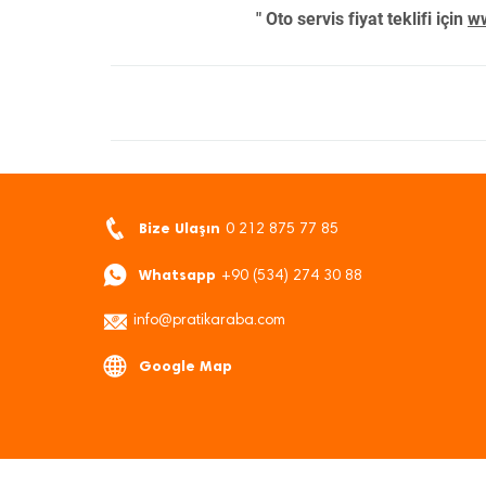
" Oto servis fiyat teklifi için
ww
Bize Ulaşın
0 212 875 77 85
Whatsapp
+90 (534) 274 30 88
info@pratikaraba.com
Google Map