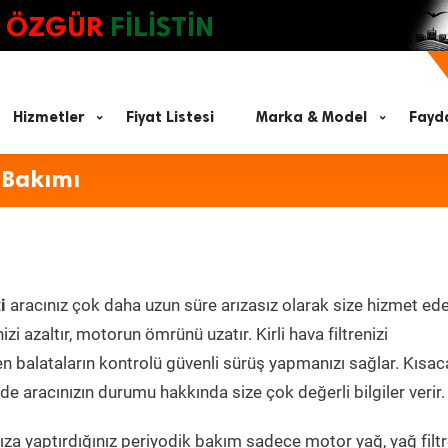
ÖZGÜR
FİLİSTİN
Hizmetler
Fiyat Listesi
Marka & Model
Fayda
 Bakımı
i
aracınız çok daha uzun süre arızasız olarak size hizmet ede
zi azaltır, motorun ömrünü uzatır. Kirli hava filtrenizi
en balataların kontrolü güvenli sürüş yapmanızı sağlar. Kısac
e aracınızın durumu hakkında size çok değerli bilgiler verir.
za yaptırdığınız periyodik bakım sadece motor yağ, yağ filtr