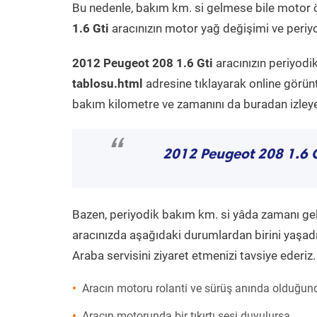
Bu nedenle, bakım km. si gelmese bile motor 
1.6 Gti
aracınızın motor yağ değişimi ve periyo
2012 Peugeot 208 1.6 Gti
aracınızın periyodi
tablosu.html
adresine tıklayarak online görün
bakım kilometre ve zamanını da buradan izleyeb
“
2012 Peugeot 208 1.6 G
Bazen, periyodik bakım km. si yâda zamanı gelme
aracınızda aşağıdaki durumlardan birini yaşadı
Araba servisini ziyaret etmenizi tavsiye ederiz.
Aracın motoru rolanti ve sürüş anında olduğund
Aracın motorunda bir tıkırtı sesi duyulursa