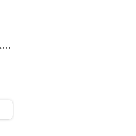
arımı
Volkswagen Passat Periyodik Bakım 11.253 
2021 Model 1.5 Tsi Motor