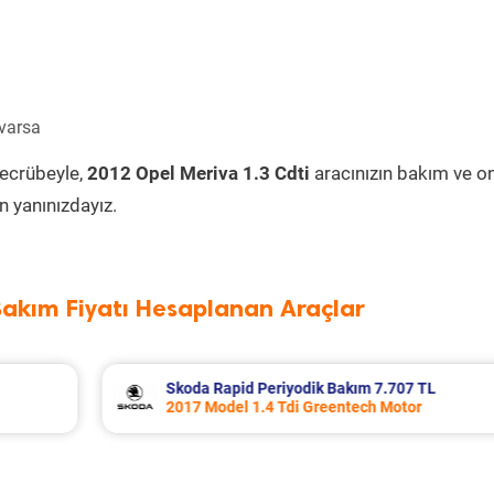
 varsa
tecrübeyle,
2012 Opel Meriva 1.3 Cdti
aracınızın bakım ve o
 yanınızdayız.
Bakım Fiyatı Hesaplanan Araçlar
 TL
Porsche Panamera Periyodik Bakım 13.5
r
2011 Model 3.6 4 Motor