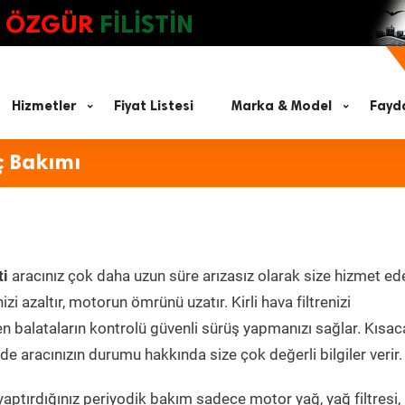
ÖZGÜR
FİLİSTİN
Hizmetler
Fiyat Listesi
Marka & Model
Fayda
ç Bakımı
ti
aracınız çok daha uzun süre arızasız olarak size hizmet ede
zi azaltır, motorun ömrünü uzatır. Kirli hava filtrenizi
en balataların kontrolü güvenli sürüş yapmanızı sağlar. Kısac
e aracınızın durumu hakkında size çok değerli bilgiler verir.
aptırdığınız periyodik bakım sadece motor yağ, yağ filtresi,