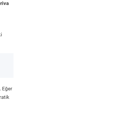
riva
i
. Eğer
ratik