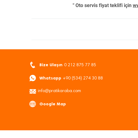
" Oto servis fiyat teklifi için
ww
Bize Ulaşın
0 212 875 77 85
Whatsapp
+90 (534) 274 30 88
info@pratikaraba.com
Google Map