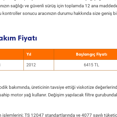
acınızın sağlığı ve güvenli sürüş için toplamda 12 ana madded
 Bu kontroller sonucu aracınızın durumu hakkında size geniş bi
akım Fiyatı
Yıl
Başlangıç Fiyatı
i
2012
6415 TL
dik bakımında, üreticinin tavsiye ettiği viskotize değerlerind
sahip motor yağ kullanır. Değişim yapılacak filtre gurubunda
 işlemlerini; TS 12047 standartlarında ve 4077 sayılı tüketic