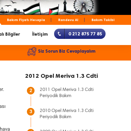
Bakım Fiyatı Hesapla
Randevu Al
Bakım Takibi
0 212 875 77 85
lı Bilgiler
İletişim
Siz Sorun Biz Cevaplayalım
2012 Opel Meriva 1.3 Cdti
r.
2011 Opel Meriva 1.3 Cdti
2
Periyodik Bakım
ası
2010 Opel Meriva 1.3 Cdti
3
Periyodik Bakım
 hava