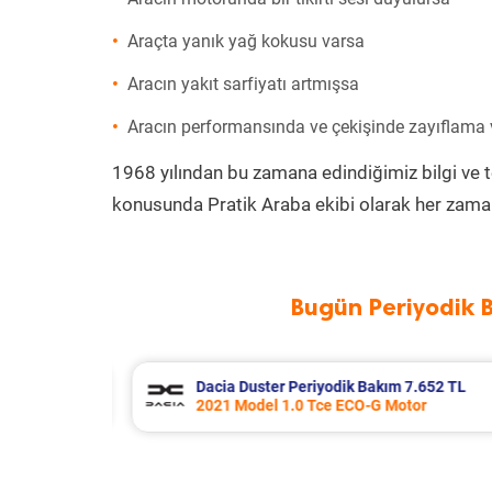
Araçta yanık yağ kokusu varsa
Aracın yakıt sarfiyatı artmışsa
Aracın performansında ve çekişinde zayıflama
1968 yılından bu zamana edindiğimiz bilgi ve 
konusunda Pratik Araba ekibi olarak her zaman
Bugün Periyodik 
.652 TL
Skoda Rapid Periyodik Bakım 7.707
r
2017 Model 1.4 Tdi Greentech Moto