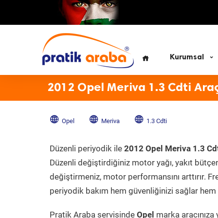
Kurumsal
2012 Opel Meriva 1.3 Cdti Ara
Opel
Meriva
1.3 Cdti
Düzenli periyodik ile
2012 Opel Meriva 1.3 Cd
Düzenli değiştirdiğiniz motor yağı, yakıt bütçeni
değiştirmeniz, motor performansını arttırır. Fr
periyodik bakım hem güvenliğinizi sağlar hem d
Pratik Araba servisinde
Opel
marka aracınıza y