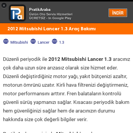
×
PratikAraba
Menü
İNDİR
Üstün Oto Servis Hizmetleri
ÜCRETSİZ - In Google Play
2012 Mitsubishi Lancer 1.3 Araç Bakımı
Mitsubishi
Lancer
1.3
Düzenli periyodik ile
2012 Mitsubishi Lancer 1.3
aracınız
çok daha uzun süre arızasız olarak size hizmet eder.
Düzenli değiştirdiğiniz motor yağı, yakıt bütçenizi azaltır,
motorun ömrünü uzatır. Kirli hava filtrenizi değiştirmeniz,
motor performansını arttırır. Fren balataların kontrolü
güvenli sürüş yapmanızı sağlar. Kısacası periyodik bakım
hem güvenliğinizi sağlar hem de aracınızın durumu
hakkında size çok değerli bilgiler verir.