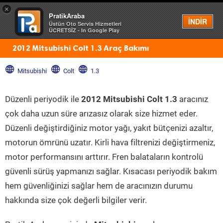
×
PratikAraba
Menü
İNDİR
Üstün Oto Servis Hizmetleri
ÜCRETSİZ - In Google Play
2012 Mitsubishi Colt 1.3 Araç Bakımı
Mitsubishi
Colt
1.3
Düzenli periyodik ile
2012 Mitsubishi Colt 1.3
aracınız
çok daha uzun süre arızasız olarak size hizmet eder.
Düzenli değiştirdiğiniz motor yağı, yakıt bütçenizi azaltır,
motorun ömrünü uzatır. Kirli hava filtrenizi değiştirmeniz,
motor performansını arttırır. Fren balataların kontrolü
güvenli sürüş yapmanızı sağlar. Kısacası periyodik bakım
hem güvenliğinizi sağlar hem de aracınızın durumu
hakkında size çok değerli bilgiler verir.