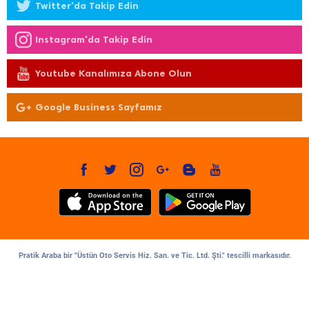
Twitter'da Takip Edin
Instagram'da Takip Edin
Youtube Kanalımıza Abone Olun
Google Business Sayfamız
Pratik Araba bir "Üstün Oto Servis Hiz. San. ve Tic. Ltd. Şti." tescilli markasıdır.