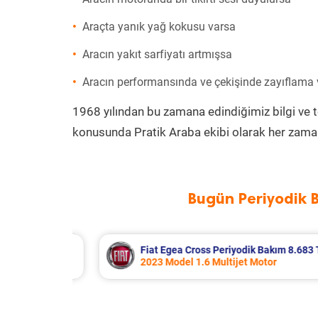
Araçta yanık yağ kokusu varsa
Aracın yakıt sarfiyatı artmışsa
Aracın performansında ve çekişinde zayıflama
1968 yılından bu zamana edindiğimiz bilgi ve 
konusunda Pratik Araba ekibi olarak her zaman
Bugün Periyodik 
m 8.683 TL
Hyundai Accent Era Periyodik Bakı
2010 Model 1.4 Motor