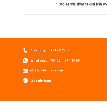
" Oto servis fiyat teklifi için
ww
Bize Ulaşın
0 212 875 77 85
Whatsapp
+90 (534) 274 30 88
info@pratikaraba.com
Google Map