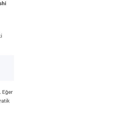
shi
i
. Eğer
ratik