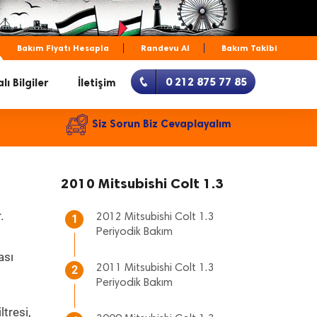
Bakım Fiyatı Hesapla
Randevu Al
Bakım Takibi
0 212 875 77 85
lı Bilgiler
İletişim
Siz Sorun Biz Cevaplayalım
2010 Mitsubishi Colt 1.3
.
2012 Mitsubishi Colt 1.3
1
Periyodik Bakım
ası
2011 Mitsubishi Colt 1.3
2
Periyodik Bakım
tresi,