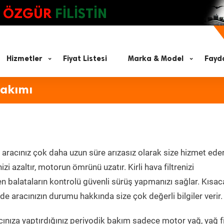
ÖZGÜR
FİLİSTİN
Hizmetler
Fiyat Listesi
Marka & Model
Fayda
Bakımı
3
aracınız çok daha uzun süre arızasız olarak size hizmet eder
zi azaltır, motorun ömrünü uzatır. Kirli hava filtrenizi
en balataların kontrolü güvenli sürüş yapmanızı sağlar. Kısac
e aracınızın durumu hakkında size çok değerli bilgiler verir.
nıza yaptırdığınız periyodik bakım sadece motor yağ, yağ fil