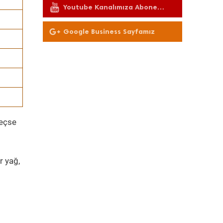
Youtube Kanalımıza Abone
Olun
Google Business Sayfamız
geçse
r yağ,