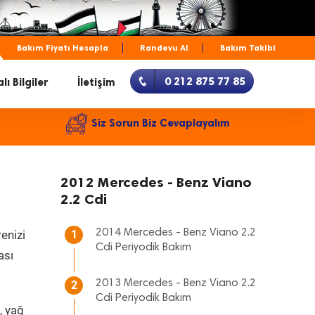
Bakım Fiyatı Hesapla
Randevu Al
Bakım Takibi
0 212 875 77 85
lı Bilgiler
İletişim
Siz Sorun Biz Cevaplayalım
2012 Mercedes - Benz Viano
2.2 Cdi
2014 Mercedes - Benz Viano 2.2
renizi
1
Cdi Periyodik Bakım
ası
2013 Mercedes - Benz Viano 2.2
2
Cdi Periyodik Bakım
, yağ