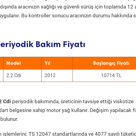
ın dışında aracınızın sağlığı ve güvenli sürüş için toplamda 12
uygulanır. Bu kontroller sonucu aracınızın durumu hakkında s
eriyodik Bakım Fiyatı
Model
Yıl
Başlangıç Fiyatı
2.2 Cdi
2012
10714 TL
2 Cdi
periyodik bakımında, üreticinin tavsiye ettiği viskotize
dart belgesine sahip motor yağ kullanır. Değişim yapılacak fi
bulunur.
 işlemlerini; TS 12047 standartlarında ve 4077 sayılı tüketic