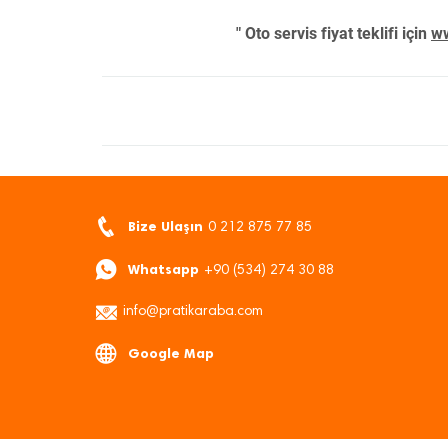
" Oto servis fiyat teklifi için
ww
Bize Ulaşın
0 212 875 77 85
Whatsapp
+90 (534) 274 30 88
info@pratikaraba.com
Google Map