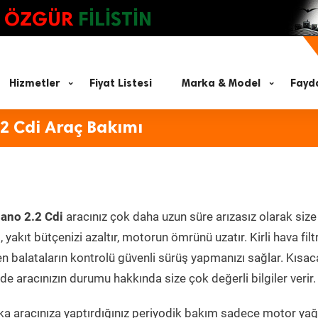
ÖZGÜR
FİLİSTİN
Hizmetler
Fiyat Listesi
Marka & Model
Fayda
2 Cdi Araç Bakımı
ano 2.2 Cdi
aracınız çok daha uzun süre arızasız olarak size
yakıt bütçenizi azaltır, motorun ömrünü uzatır. Kirli hava filt
en balataların kontrolü güvenli sürüş yapmanızı sağlar. Kısac
e aracınızın durumu hakkında size çok değerli bilgiler verir.
a aracınıza yaptırdığınız periyodik bakım sadece motor yağ