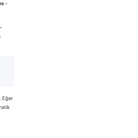
s -
-
e
. Eğer
ratik