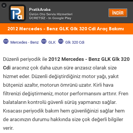
×
PratikAraba
Menü
İNDİR
Üstün Oto Servis Hizmetleri
ÜCRETSİZ - In Google Play
2012 Mercedes - Benz GLK Glk 320 Cdi Araç Bakımı
Mercedes - Benz
GLK
Glk 320 Cdi
Düzenli periyodik ile
2012 Mercedes - Benz GLK Glk 320
Cdi
aracınız çok daha uzun süre arızasız olarak size
hizmet eder. Düzenli değiştirdiğiniz motor yağı, yakıt
bütçenizi azaltır, motorun ömrünü uzatır. Kirli hava
filtrenizi değiştirmeniz, motor performansını arttırır. Fren
balataların kontrolü güvenli sürüş yapmanızı sağlar.
Kısacası periyodik bakım hem güvenliğinizi sağlar hem
de aracınızın durumu hakkında size çok değerli bilgiler
verir.