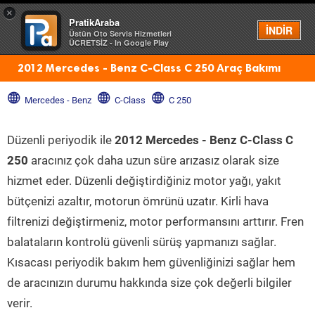
×
PratikAraba
Menü
İNDİR
Üstün Oto Servis Hizmetleri
ÜCRETSİZ - In Google Play
2012 Mercedes - Benz C-Class C 250 Araç Bakımı
Mercedes - Benz
C-Class
C 250
Düzenli periyodik ile
2012 Mercedes - Benz C-Class C
250
aracınız çok daha uzun süre arızasız olarak size
hizmet eder. Düzenli değiştirdiğiniz motor yağı, yakıt
bütçenizi azaltır, motorun ömrünü uzatır. Kirli hava
filtrenizi değiştirmeniz, motor performansını arttırır. Fren
balataların kontrolü güvenli sürüş yapmanızı sağlar.
Kısacası periyodik bakım hem güvenliğinizi sağlar hem
de aracınızın durumu hakkında size çok değerli bilgiler
verir.