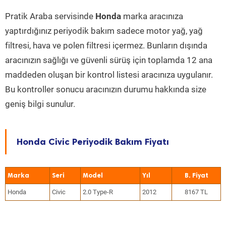
Pratik Araba servisinde
Honda
marka aracınıza
yaptırdığınız periyodik bakım sadece motor yağ, yağ
filtresi, hava ve polen filtresi içermez. Bunların dışında
aracınızın sağlığı ve güvenli sürüş için toplamda 12 ana
maddeden oluşan bir kontrol listesi aracınıza uygulanır.
Bu kontroller sonucu aracınızın durumu hakkında size
geniş bilgi sunulur.
Honda Civic Periyodik Bakım Fiyatı
Marka
Seri
Model
Yıl
Honda
Civic
2.0 Type-R
2012
8167 TL