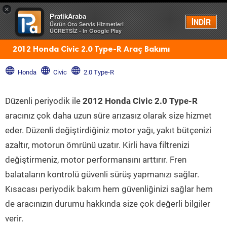
×
PratikAraba
Menü
İNDİR
Üstün Oto Servis Hizmetleri
ÜCRETSİZ - In Google Play
2012 Honda Civic 2.0 Type-R Araç Bakımı
Honda
Civic
2.0 Type-R
Düzenli periyodik ile
2012 Honda Civic 2.0 Type-R
aracınız çok daha uzun süre arızasız olarak size hizmet
eder. Düzenli değiştirdiğiniz motor yağı, yakıt bütçenizi
azaltır, motorun ömrünü uzatır. Kirli hava filtrenizi
değiştirmeniz, motor performansını arttırır. Fren
balataların kontrolü güvenli sürüş yapmanızı sağlar.
Kısacası periyodik bakım hem güvenliğinizi sağlar hem
de aracınızın durumu hakkında size çok değerli bilgiler
verir.