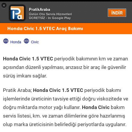
×
PratikAraba
Menü
İNDİR
Üstün Oto Servis Hizmetleri
ÜCRETSİZ - In Google Play
Honda Civic 1.5 VTEC Araç Bakımı
Honda
Civic
Honda Civic 1.5 VTEC
periyodik bakımının km ve zaman
açısından düzenli yapılması, arızasız bir araç ile güvenilir
sürüş imkanı sağlar.
Pratik Araba;
Honda Civic 1.5 VTEC
periyodik bakımı
işlemlerinde üreticinin tavsiye ettiği doğru viskozitede ve
doğru miktarda motor yağı kullanır.
Honda Civic
bakım
servis listesi, km. ve zaman dilimlerine göre hazırlanmış
olup marka üreticisinin belirlediği periyotlarda uygulanır.