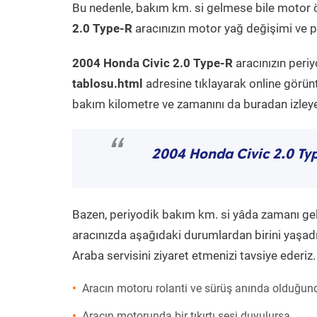
Bu nedenle, bakım km. si gelmese bile motor 
2.0 Type-R
aracınızın motor yağ değişimi ve pe
2004 Honda Civic 2.0 Type-R
aracınızın peri
tablosu.html
adresine tıklayarak online görün
bakım kilometre ve zamanını da buradan izleyeb
“
2004 Honda Civic 2.0 Ty
Bazen, periyodik bakım km. si yâda zamanı gelme
aracınızda aşağıdaki durumlardan birini yaşadı
Araba servisini ziyaret etmenizi tavsiye ederiz.
Aracın motoru rolanti ve sürüş anında olduğund
Aracın motorunda bir tıkırtı sesi duyulursa