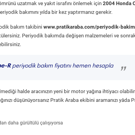
ömrünü uzatmak ve yakıt israfını önlemek için
2004 Honda C
riyodik bakımını yılda bir kez yaptırmanız gerekir.
yodik bakım takibini
www.pratikaraba.com/periyodik-bakim
tülersiniz. Periyodik bakımda değişen malzemeleri ve sonrak
ilirsiniz.
pe-R
periyodik bakım fiyatını hemen hesapla
”
diği halde aracınızın yeni bir motor yağına ihtiyacı olabilir
ğınızı düşünüyorsanız Pratik Araba ekibini aramanızı yâda P
an daha gürültülü çalışıyorsa