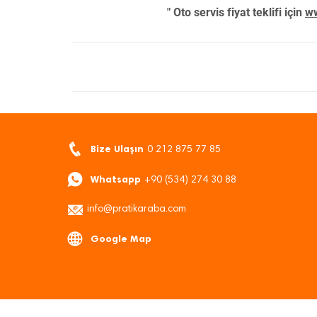
" Oto servis fiyat teklifi için
ww
Bize Ulaşın
0 212 875 77 85
Whatsapp
+90 (534) 274 30 88
info@pratikaraba.com
Google Map