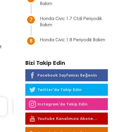
Bakım
Honda Civic 1.7 Ctdi Periyodik
7
Bakım
Honda Civic 1.8 Periyodik Bakım
8
e
Bizi Takip Edin
Facebook Sayfamızı Beğenin
Twitter'da Takip Edin
Renault Trafic Periyodik Bakım 10.516 TL
Instagram'da Takip Edin
2023 Model 2.0 BlueDci Motor
Youtube Kanalımıza Abone
Olun