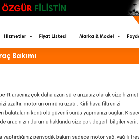
ÖZGÜR
FİLİSTİN
Hizmetler
Fiyat Listesi
Marka & Model
Fayda
raç Bakımı
ype-R
aracınız çok daha uzun süre arızasız olarak size hizmet
zi azaltır, motorun ömrünü uzatır. Kirli hava filtrenizi
en balataların kontrolü güvenli sürüş yapmanızı sağlar. Kısac
e aracınızın durumu hakkında size çok değerli bilgiler verir.
 yaptırdığınız periyodik bakım sadece motor yağ, yağ filtres