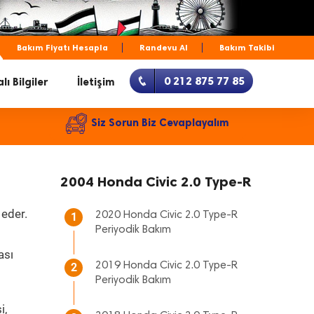
Bakım Fiyatı Hesapla
Randevu Al
Bakım Takibi
0 212 875 77 85
lı Bilgiler
İletişim
Siz Sorun Biz Cevaplayalım
2004 Honda Civic 2.0 Type-R
 eder.
2020 Honda Civic 2.0 Type-R
1
Periyodik Bakım
ası
2019 Honda Civic 2.0 Type-R
2
Periyodik Bakım
i,