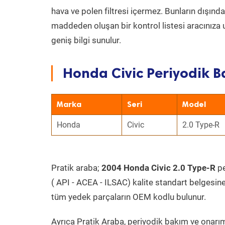
hava ve polen filtresi içermez. Bunların dışınd
maddeden oluşan bir kontrol listesi aracınıza 
geniş bilgi sunulur.
Honda Civic Periyodik B
Marka
Seri
Model
Honda
Civic
2.0 Type-R
Pratik araba;
2004 Honda Civic 2.0 Type-R
pe
( API - ACEA - ILSAC) kalite standart belgesin
tüm yedek parçaların OEM kodlu bulunur.
Ayrıca Pratik Araba, periyodik bakım ve onarım