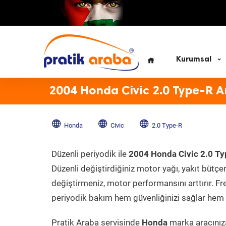
Kurumsal
2004 Honda Civic 2.0 Type-R A
Honda
Civic
2.0 Type-R
Düzenli periyodik ile
2004 Honda Civic 2.0 T
Düzenli değiştirdiğiniz motor yağı, yakıt bütçeni
değiştirmeniz, motor performansını arttırır. Fr
periyodik bakım hem güvenliğinizi sağlar hem d
Pratik Araba servisinde
Honda
marka aracınıza