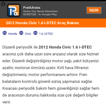
×
PratikAraba
Menü
İNDİR
Üstün Oto Servis Hizmetleri
ÜCRETSİZ - In Google Play
2012 Honda Civic 1.6 i-DTEC Araç Bakımı
Honda
Civic
1.6 i-DTEC
Düzenli periyodik ile
2012 Honda Civic 1.6 i-DTEC
aracınız çok daha uzun süre arızasız olarak size hizmet
eder. Düzenli değiştirdiğiniz motor yağı, yakıt bütçenizi
azaltır, motorun ömrünü uzatır. Kirli hava filtrenizi
değiştirmeniz, motor performansını arttırır. Fren
balataların kontrolü güvenli sürüş yapmanızı sağlar.
Kısacası periyodik bakım hem güvenliğinizi sağlar hem
de aracınızın durumu hakkında size çok değerli bilgiler
verir.