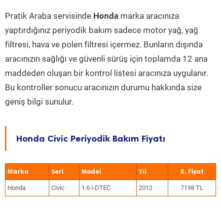
Pratik Araba servisinde
Honda
marka aracınıza
yaptırdığınız periyodik bakım sadece motor yağ, yağ
filtresi, hava ve polen filtresi içermez. Bunların dışında
aracınızın sağlığı ve güvenli sürüş için toplamda 12 ana
maddeden oluşan bir kontrol listesi aracınıza uygulanır.
Bu kontroller sonucu aracınızın durumu hakkında size
geniş bilgi sunulur.
Honda Civic Periyodik Bakım Fiyatı
Marka
Seri
Model
Yıl
Honda
Civic
1.6 i-DTEC
2012
7198 TL