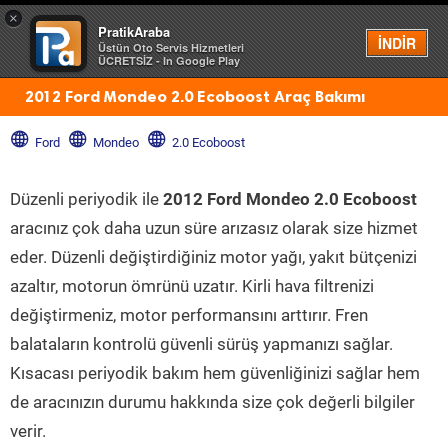
×
PratikAraba
Menü
İNDİR
Üstün Oto Servis Hizmetleri
ÜCRETSİZ - In Google Play
2012 Ford Mondeo 2.0 Ecoboost Araç Bakımı
Ford
Mondeo
2.0 Ecoboost
Düzenli periyodik ile
2012 Ford Mondeo 2.0 Ecoboost
aracınız çok daha uzun süre arızasız olarak size hizmet
eder. Düzenli değiştirdiğiniz motor yağı, yakıt bütçenizi
azaltır, motorun ömrünü uzatır. Kirli hava filtrenizi
değiştirmeniz, motor performansını arttırır. Fren
balataların kontrolü güvenli sürüş yapmanızı sağlar.
Kısacası periyodik bakım hem güvenliğinizi sağlar hem
de aracınızın durumu hakkında size çok değerli bilgiler
verir.