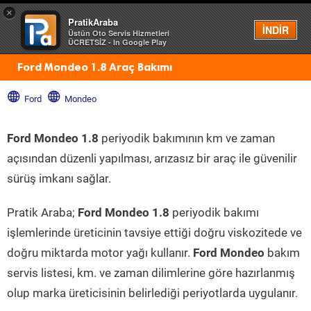
×
PratikAraba
Menü
İNDİR
Üstün Oto Servis Hizmetleri
ÜCRETSİZ - In Google Play
Ford Mondeo 1.8 Araç Bakımı
Ford
Mondeo
Ford Mondeo 1.8
periyodik bakımının km ve zaman
açısından düzenli yapılması, arızasız bir araç ile güvenilir
sürüş imkanı sağlar.
Pratik Araba;
Ford Mondeo 1.8
periyodik bakımı
işlemlerinde üreticinin tavsiye ettiği doğru viskozitede ve
doğru miktarda motor yağı kullanır.
Ford Mondeo
bakım
servis listesi, km. ve zaman dilimlerine göre hazırlanmış
olup marka üreticisinin belirlediği periyotlarda uygulanır.