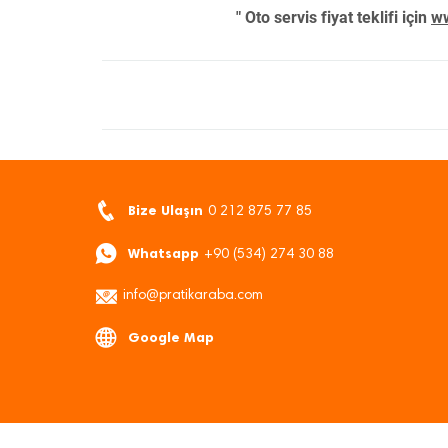
" Oto servis fiyat teklifi için
ww
Bize Ulaşın
0 212 875 77 85
Whatsapp
+90 (534) 274 30 88
info@pratikaraba.com
Google Map