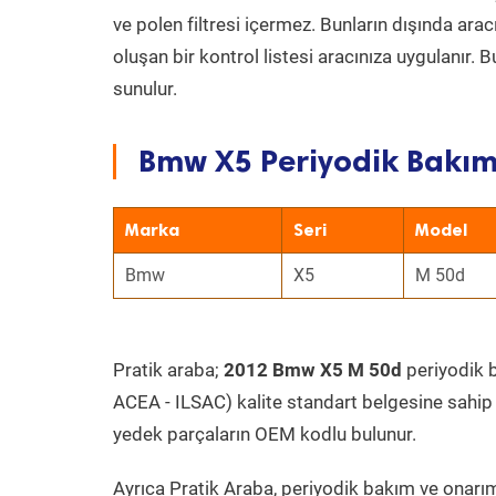
ve polen filtresi içermez. Bunların dışında ar
oluşan bir kontrol listesi aracınıza uygulanır.
sunulur.
Bmw X5 Periyodik Bakım 
Marka
Seri
Model
Bmw
X5
M 50d
Pratik araba;
2012 Bmw X5 M 50d
periyodik b
ACEA - ILSAC) kalite standart belgesine sahip
yedek parçaların OEM kodlu bulunur.
Ayrıca Pratik Araba, periyodik bakım ve onarım