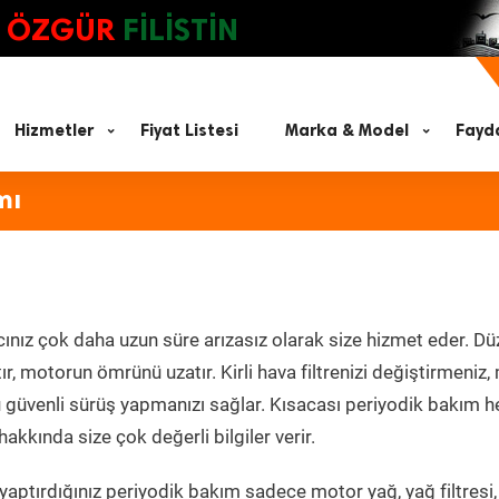
ÖZGÜR
FİLİSTİN
Hizmetler
Fiyat Listesi
Marka & Model
Fayda
mı
ınız çok daha uzun süre arızasız olarak size hizmet eder. Dü
tır, motorun ömrünü uzatır. Kirli hava filtrenizi değiştirmeniz
olü güvenli sürüş yapmanızı sağlar. Kısacası periyodik bakım 
akkında size çok değerli bilgiler verir.
aptırdığınız periyodik bakım sadece motor yağ, yağ filtresi,