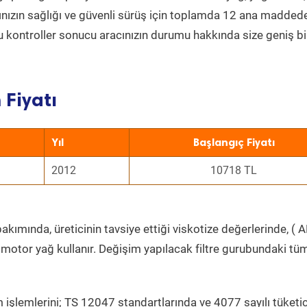
acınızın sağlığı ve güvenli sürüş için toplamda 12 ana madded
 Bu kontroller sonucu aracınızın durumu hakkında size geniş bi
Fiyatı
Yıl
Başlangıç Fiyatı
2012
10718 TL
akımında, üreticinin tavsiye ettiği viskotize değerlerinde, ( A
 motor yağ kullanır. Değişim yapılacak filtre gurubundaki tü
 işlemlerini; TS 12047 standartlarında ve 4077 sayılı tüketic