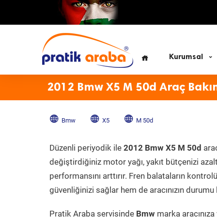
Kurumsal
2012 Bmw X5 M 50d Araç Bakı
Bmw
X5
M 50d
Düzenli periyodik ile
2012 Bmw X5 M 50d
arac
değiştirdiğiniz motor yağı, yakıt bütçenizi azal
performansını arttırır. Fren balataların kontr
güvenliğinizi sağlar hem de aracınızın durumu h
Pratik Araba servisinde
Bmw
marka aracınıza y