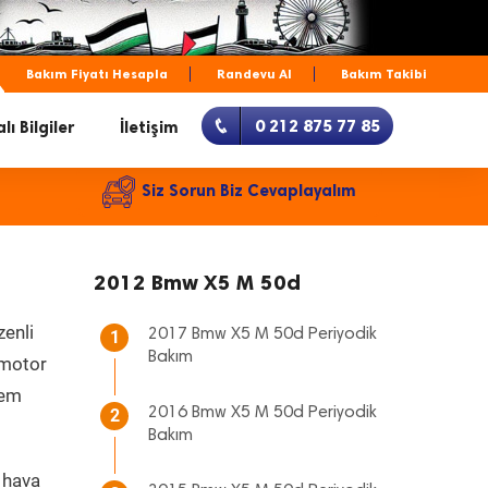
Bakım Fiyatı Hesapla
Randevu Al
Bakım Takibi
0 212 875 77 85
lı Bilgiler
İletişim
Siz Sorun Biz Cevaplayalım
2012 Bmw X5 M 50d
zenli
2017 Bmw X5 M 50d Periyodik
1
Bakım
, motor
hem
2016 Bmw X5 M 50d Periyodik
2
Bakım
 hava