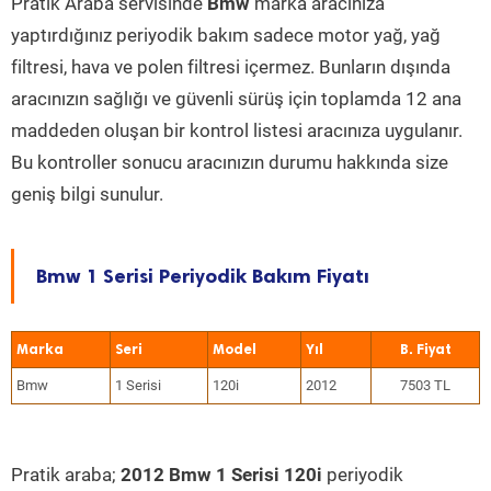
Pratik Araba servisinde
Bmw
marka aracınıza
yaptırdığınız periyodik bakım sadece motor yağ, yağ
filtresi, hava ve polen filtresi içermez. Bunların dışında
aracınızın sağlığı ve güvenli sürüş için toplamda 12 ana
maddeden oluşan bir kontrol listesi aracınıza uygulanır.
Bu kontroller sonucu aracınızın durumu hakkında size
geniş bilgi sunulur.
Bmw 1 Serisi Periyodik Bakım Fiyatı
Marka
Seri
Model
Yıl
Bmw
1 Serisi
120i
2012
7503 TL
Pratik araba;
2012 Bmw 1 Serisi 120i
periyodik