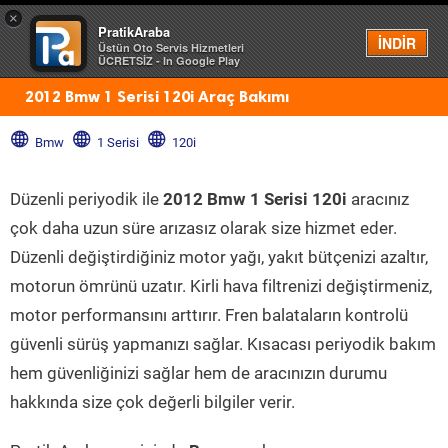
×
PratikAraba
Menü
İNDİR
Üstün Oto Servis Hizmetleri
ÜCRETSİZ - In Google Play
2012 Bmw 1 Serisi 120i Araç Bakımı
Bmw
1 Serisi
120i
Düzenli periyodik ile
2012 Bmw 1 Serisi 120i
aracınız
çok daha uzun süre arızasız olarak size hizmet eder.
Düzenli değiştirdiğiniz motor yağı, yakıt bütçenizi azaltır,
motorun ömrünü uzatır. Kirli hava filtrenizi değiştirmeniz,
motor performansını arttırır. Fren balataların kontrolü
güvenli sürüş yapmanızı sağlar. Kısacası periyodik bakım
hem güvenliğinizi sağlar hem de aracınızın durumu
hakkında size çok değerli bilgiler verir.