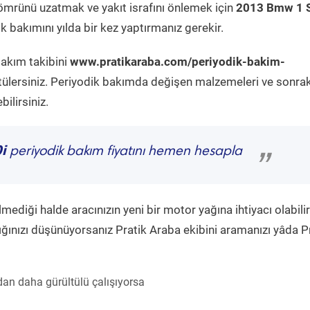
ömrünü uzatmak ve yakıt israfını önlemek için
2013 Bmw 1 S
 bakımını yılda bir kez yaptırmanız gerekir.
bakım takibini
www.pratikaraba.com/periyodik-bakim-
tülersiniz. Periyodik bakımda değişen malzemeleri ve sonrak
ilirsiniz.
i
periyodik bakım fiyatını hemen hesapla
”
diği halde aracınızın yeni bir motor yağına ihtiyacı olabilir
ğınızı düşünüyorsanız Pratik Araba ekibini aramanızı yâda P
an daha gürültülü çalışıyorsa