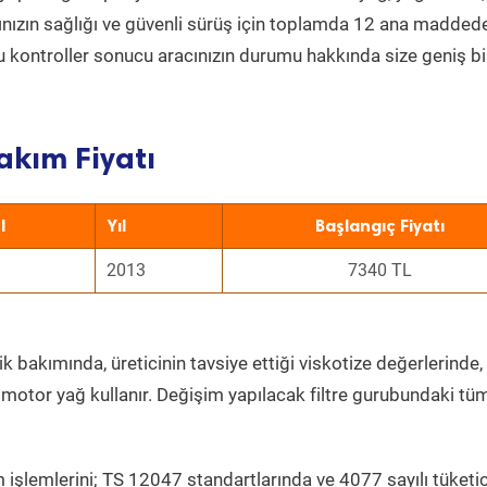
acınızın sağlığı ve güvenli sürüş için toplamda 12 ana madded
 Bu kontroller sonucu aracınızın durumu hakkında size geniş bi
akım Fiyatı
l
Yıl
Başlangıç Fiyatı
2013
7340 TL
k bakımında, üreticinin tavsiye ettiği viskotize değerlerinde, 
 motor yağ kullanır. Değişim yapılacak filtre gurubundaki tü
 işlemlerini; TS 12047 standartlarında ve 4077 sayılı tüketic