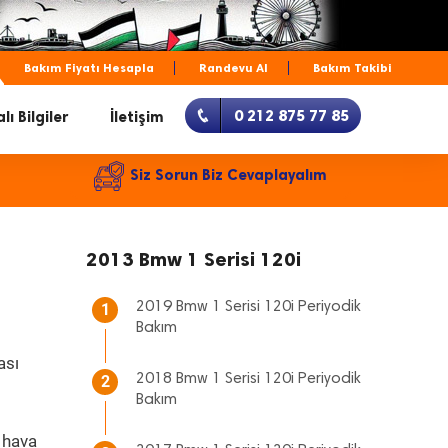
Bakım Fiyatı Hesapla
Randevu Al
Bakım Takibi
0 212 875 77 85
lı Bilgiler
İletişim
Siz Sorun Biz Cevaplayalım
2013 Bmw 1 Serisi 120i
2019 Bmw 1 Serisi 120i Periyodik
1
Bakım
ası
2018 Bmw 1 Serisi 120i Periyodik
2
Bakım
 hava