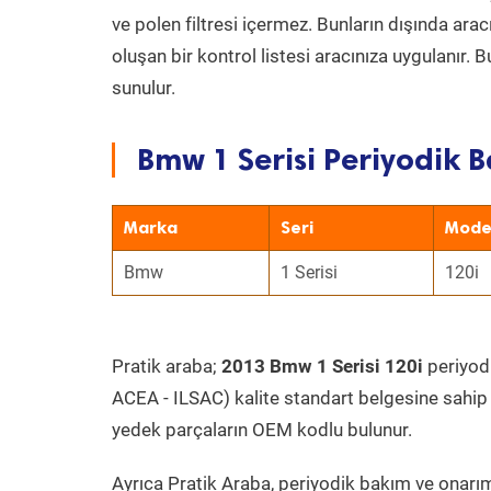
ve polen filtresi içermez. Bunların dışında ar
oluşan bir kontrol listesi aracınıza uygulanır.
sunulur.
Bmw 1 Serisi Periyodik B
Marka
Seri
Mode
Bmw
1 Serisi
120i
Pratik araba;
2013 Bmw 1 Serisi 120i
periyodi
ACEA - ILSAC) kalite standart belgesine sahip
yedek parçaların OEM kodlu bulunur.
Ayrıca Pratik Araba, periyodik bakım ve onarım