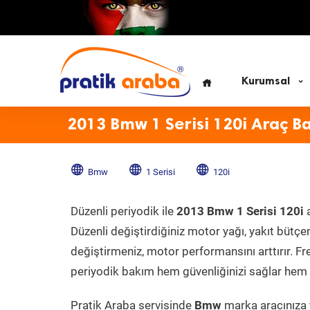
Kurumsal
2013 Bmw 1 Serisi 120i Araç B
Bmw
1 Serisi
120i
Düzenli periyodik ile
2013 Bmw 1 Serisi 120i
a
Düzenli değiştirdiğiniz motor yağı, yakıt bütçeni
değiştirmeniz, motor performansını arttırır. Fr
periyodik bakım hem güvenliğinizi sağlar hem d
Pratik Araba servisinde
Bmw
marka aracınıza y