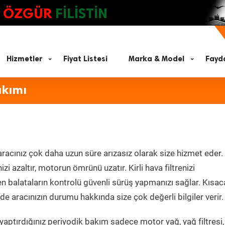
ÖZGÜR
FİLİSTİN
Hizmetler
Fiyat Listesi
Marka & Model
Fayda
akımı
racınız çok daha uzun süre arızasız olarak size hizmet eder.
zi azaltır, motorun ömrünü uzatır. Kirli hava filtrenizi
en balataların kontrolü güvenli sürüş yapmanızı sağlar. Kısac
e aracınızın durumu hakkında size çok değerli bilgiler verir.
aptırdığınız periyodik bakım sadece motor yağ, yağ filtresi,