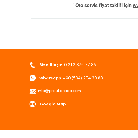
" Oto servis fiyat teklifi için
ww
Bize Ulaşın
0 212 875 77 85
Whatsapp
+90 (534) 274 30 88
info@pratikaraba.com
Google Map