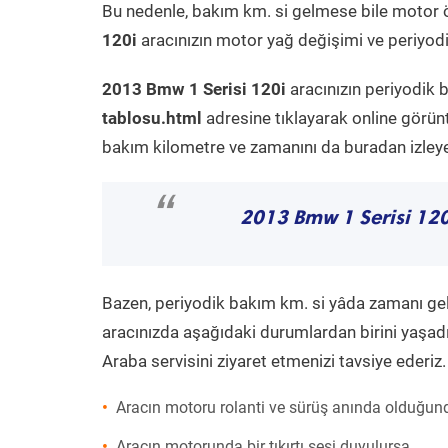
Bu nedenle, bakım km. si gelmese bile motor 
120i
aracınızın motor yağ değişimi ve periyodik
2013 Bmw 1 Serisi 120i
aracınızın periyodik 
tablosu.html
adresine tıklayarak online görün
bakım kilometre ve zamanını da buradan izleyeb
“
2013 Bmw 1 Serisi 120
Bazen, periyodik bakım km. si yâda zamanı gelme
aracınızda aşağıdaki durumlardan birini yaşadı
Araba servisini ziyaret etmenizi tavsiye ederiz.
Aracın motoru rolanti ve sürüş anında olduğund
Aracın motorunda bir tıkırtı sesi duyulursa