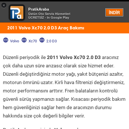
×
PratikAraba
Menü
İNDİR
Üstün Oto Servis Hizmetleri
ÜCRETSİZ - In Google Play
2011 Volvo Xc70 2.0 D3 Araç Bakımı
Volvo
Xc70
2.0 D3
Düzenli periyodik ile
2011 Volvo Xc70 2.0 D3
aracınız
çok daha uzun süre arızasız olarak size hizmet eder.
Düzenli değiştirdiğiniz motor yağı, yakıt bütçenizi azaltır,
motorun ömrünü uzatır. Kirli hava filtrenizi değiştirmeniz,
motor performansını arttırır. Fren balataların kontrolü
güvenli sürüş yapmanızı sağlar. Kısacası periyodik bakım
hem güvenliğinizi sağlar hem de aracınızın durumu
hakkında size çok değerli bilgiler verir.