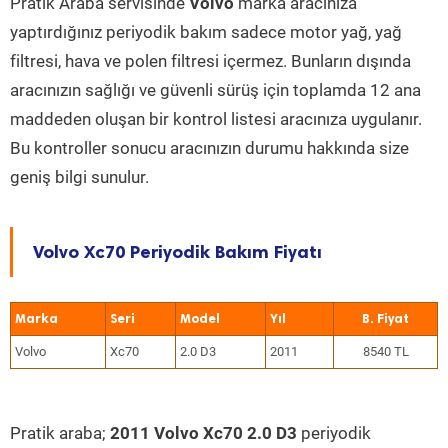
Pratik Araba servisinde
Volvo
marka aracınıza
yaptırdığınız periyodik bakım sadece motor yağ, yağ
filtresi, hava ve polen filtresi içermez. Bunların dışında
aracınızın sağlığı ve güvenli sürüş için toplamda 12 ana
maddeden oluşan bir kontrol listesi aracınıza uygulanır.
Bu kontroller sonucu aracınızın durumu hakkında size
geniş bilgi sunulur.
Volvo Xc70 Periyodik Bakım Fiyatı
Marka
Seri
Model
Yıl
Volvo
Xc70
2.0 D3
2011
8540 TL
Pratik araba;
2011 Volvo Xc70 2.0 D3
periyodik