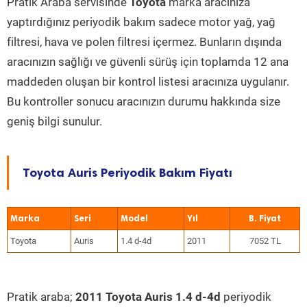
Pratik Araba servisinde
Toyota
marka aracınıza
yaptırdığınız periyodik bakım sadece motor yağ, yağ
filtresi, hava ve polen filtresi içermez. Bunların dışında
aracınızın sağlığı ve güvenli sürüş için toplamda 12 ana
maddeden oluşan bir kontrol listesi aracınıza uygulanır.
Bu kontroller sonucu aracınızın durumu hakkında size
geniş bilgi sunulur.
Toyota Auris Periyodik Bakım Fiyatı
Marka
Seri
Model
Yıl
Toyota
Auris
1.4 d-4d
2011
7052 TL
Pratik araba;
2011 Toyota Auris 1.4 d-4d
periyodik