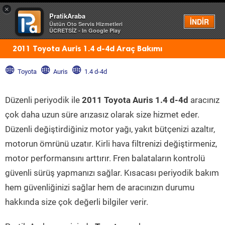
×
PratikAraba
Menü
İNDİR
Üstün Oto Servis Hizmetleri
ÜCRETSİZ - In Google Play
2011 Toyota Auris 1.4 d-4d Araç Bakımı
Toyota
Auris
1.4 d-4d
Düzenli periyodik ile
2011 Toyota Auris 1.4 d-4d
aracınız
çok daha uzun süre arızasız olarak size hizmet eder.
Düzenli değiştirdiğiniz motor yağı, yakıt bütçenizi azaltır,
motorun ömrünü uzatır. Kirli hava filtrenizi değiştirmeniz,
motor performansını arttırır. Fren balataların kontrolü
güvenli sürüş yapmanızı sağlar. Kısacası periyodik bakım
hem güvenliğinizi sağlar hem de aracınızın durumu
hakkında size çok değerli bilgiler verir.