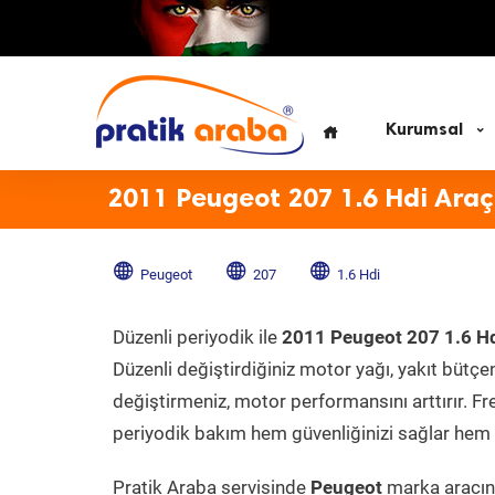
Kurumsal
2011 Peugeot 207 1.6 Hdi Araç
Peugeot
207
1.6 Hdi
Düzenli periyodik ile
2011 Peugeot 207 1.6 H
Düzenli değiştirdiğiniz motor yağı, yakıt bütçeni
değiştirmeniz, motor performansını arttırır. Fr
periyodik bakım hem güvenliğinizi sağlar hem d
Pratik Araba servisinde
Peugeot
marka aracını