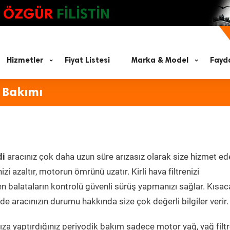
ÖZGÜR
FİLİSTİN
Hizmetler
Fiyat Listesi
Marka & Model
Fayda
 Bakımı
di
aracınız çok daha uzun süre arızasız olarak size hizmet ed
zi azaltır, motorun ömrünü uzatır. Kirli hava filtrenizi
en balataların kontrolü güvenli sürüş yapmanızı sağlar. Kısac
e aracınızın durumu hakkında size çok değerli bilgiler verir.
za yaptırdığınız periyodik bakım sadece motor yağ, yağ filtr