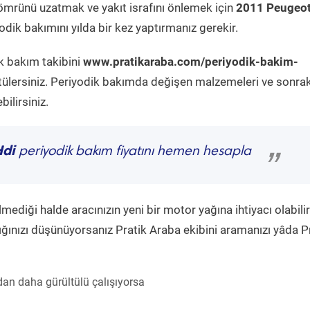
ömrünü uzatmak ve yakıt israfını önlemek için
2011 Peugeo
dik bakımını yılda bir kez yaptırmanız gerekir.
k bakım takibini
www.pratikaraba.com/periyodik-bakim-
tülersiniz. Periyodik bakımda değişen malzemeleri ve sonrak
ilirsiniz.
Hdi
periyodik bakım fiyatını hemen hesapla
”
diği halde aracınızın yeni bir motor yağına ihtiyacı olabilir
ğınızı düşünüyorsanız Pratik Araba ekibini aramanızı yâda P
an daha gürültülü çalışıyorsa