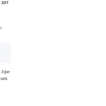
t 207
i
. Eğer
ratik