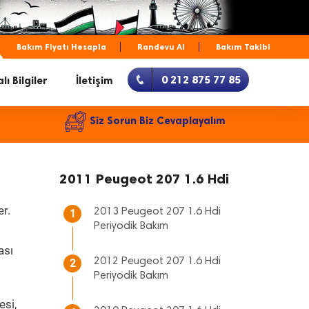
Bakım Fiyatı Hesapla
Randevu Al
Bakım Takibi
0 212 875 77 85
lı Bilgiler
İletişim
Siz Sorun Biz Cevaplayalım
2011 Peugeot 207 1.6 Hdi
er.
2013 Peugeot 207 1.6 Hdi
1
Periyodik Bakım
ası
2012 Peugeot 207 1.6 Hdi
2
Periyodik Bakım
esi,