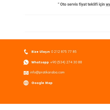
" Oto servis fiyat teklifi için
ww
Bize Ulaşın
0 212 875 77 85
Whatsapp
+90 (534) 274 30 88
info@pratikaraba.com
Google Map