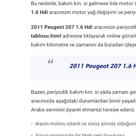
Bu nedenle, bakım km. si gelmese bile motor 
1.6 Hdi
aracınızın motor yağ değişimi ve periyo
2011 Peugeot 207 1.6 Hdi
aracınızın periyodi
tablosu.html
adresine tıklayarak online görün
bakım kilometre ve zamanını da buradan izleyeb
“
2011 Peugeot 207 1.6 
Bazen, periyodik bakım km. si yâda zamanı gelme
aracınızda aşağıdaki durumlardan birini yaşadı
Araba servisini ziyaret etmenizi tavsiye ederiz.
Aracın motoru rolanti ve sürüş anında olduğund
Aracın motorunda bir tıkırtı sesi duyulursa