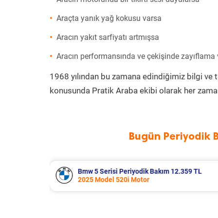
Araçta yanık yağ kokusu varsa
Aracın yakıt sarfiyatı artmışsa
Aracın performansında ve çekişinde zayıflama
1968 yılından bu zamana edindiğimiz bilgi ve 
konusunda Pratik Araba ekibi olarak her zaman
Bugün Periyodik 
2.359 TL
Suzuki Vitara Periyodik Bakım 7.680
2020 Model 1.4 BoosterJet Motor