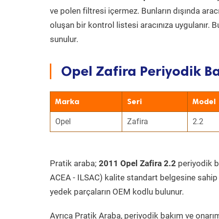
ve polen filtresi içermez. Bunların dışında ar
oluşan bir kontrol listesi aracınıza uygulanır.
sunulur.
Opel Zafira Periyodik Ba
Marka
Seri
Model
Opel
Zafira
2.2
Pratik araba;
2011 Opel Zafira 2.2
periyodik ba
ACEA - ILSAC) kalite standart belgesine sahip
yedek parçaların OEM kodlu bulunur.
Ayrıca Pratik Araba, periyodik bakım ve onarım