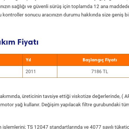
acınızın sağlığı ve güvenli sürüş için toplamda 12 ana madded
 Bu kontroller sonucu aracınızın durumu hakkında size geniş bi
kım Fiyatı
Yıl
Başlangıç Fiyatı
2011
7186 TL
kımında, üreticinin tavsiye ettiği viskotize değerlerinde, ( AP
 motor yağ kullanır. Değişim yapılacak filtre gurubundaki tü
 işlemlerini; TS 12047 standartlarında ve 4077 sayılı tüketic