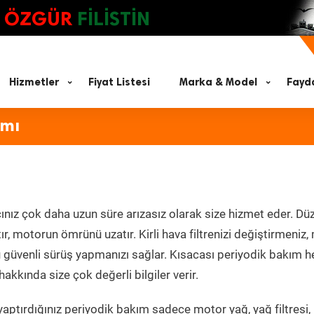
ÖZGÜR
FİLİSTİN
Hizmetler
Fiyat Listesi
Marka & Model
Fayda
ımı
ınız çok daha uzun süre arızasız olarak size hizmet eder. Düz
tır, motorun ömrünü uzatır. Kirli hava filtrenizi değiştirmeniz
olü güvenli sürüş yapmanızı sağlar. Kısacası periyodik bakım 
akkında size çok değerli bilgiler verir.
aptırdığınız periyodik bakım sadece motor yağ, yağ filtresi,