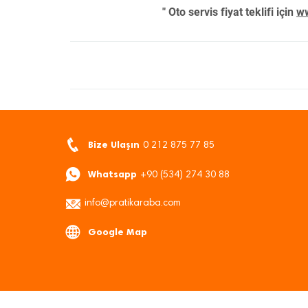
" Oto servis fiyat teklifi için
ww
Bize Ulaşın
0 212 875 77 85
Whatsapp
+90 (534) 274 30 88
info@pratikaraba.com
Google Map