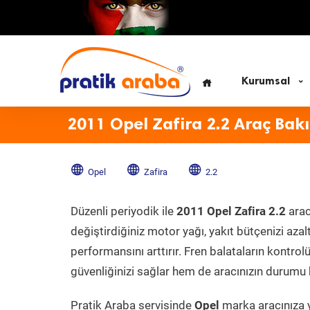
Kurumsal
2011 Opel Zafira 2.2 Araç Bak
Opel
Zafira
2.2
Düzenli periyodik ile
2011 Opel Zafira 2.2
arac
değiştirdiğiniz motor yağı, yakıt bütçenizi azal
performansını arttırır. Fren balataların kontr
güvenliğinizi sağlar hem de aracınızın durumu h
Pratik Araba servisinde
Opel
marka aracınıza y