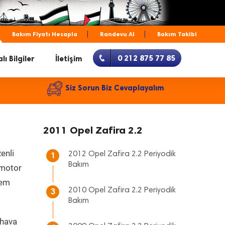
Bakım Fiyatı Hesapla
Randevu Al
Bakım Takibi
0 212 875 77 85
lı Bilgiler
İletişim
Siz Sorun Biz Cevaplayalım
2011 Opel Zafira 2.2
enli
2012 Opel Zafira 2.2 Periyodik
1
Bakım
, motor
hem
2010 Opel Zafira 2.2 Periyodik
3
Bakım
 hava