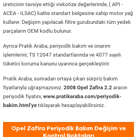
üreticinin tavsiye ettiği viskotize değerlerinde, ( API -
ACEA - ILSAC) kalite standart belgesine sahip motor yağ
kullanır. Değişim yapılacak filtre gurubundaki tüm yedek
parçaların OEM kodlu bulunur.
Ayrıca Pratik Araba, periyodik bakım ve onarım
işlemlerini; TS 12047 standartlarında ve 4077 sayılı
tüketici koruma kanunu uyarınca gerçekleştirir.
Pratik Araba, sonradan ortaya çıkan sürpriz bakım
fiyatlarıyla uğraşmazsınız.
2008 Opel Zafira 2.2
aracın
periyodik fiyatını,
www.pratikaraba.com/periyodik-
bakim.html'ye
tıklayarak hesaplayabilirsiniz.
Opel Zafira Periyodik Bakım Değişim ve
Kontrol Noktaları