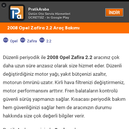
×
PratikAraba
Menü
İNDİR
Üstün Oto Servis Hizmetleri
ÜCRETSİZ - In Google Play
2008 Opel Zafira 2.2 Araç Bakımı
Opel
Zafira
2.2
Düzenli periyodik ile
2008 Opel Zafira 2.2
aracınız çok
daha uzun süre arızasız olarak size hizmet eder. Düzenli
değiştirdiğiniz motor yağı, yakıt bütçenizi azaltır,
motorun ömrünü uzatır. Kirli hava filtrenizi değiştirmeniz,
motor performansını arttırır. Fren balataların kontrolü
güvenli sürüş yapmanızı sağlar. Kısacası periyodik bakım
hem güvenliğinizi sağlar hem de aracınızın durumu
hakkında size çok değerli bilgiler verir.