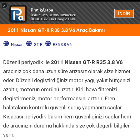
×
PratikAraba
Menü
İNDİR
Üstün Oto Servis Hizmetleri
ÜCRETSİZ - In Google Play
2011 Nissan GT-R R35 3.8 V6 Araç Bakımı
Nissan
GT-R
R35 3.8 V6
Düzenli periyodik ile
2011 Nissan GT-R R35 3.8 V6
aracınız çok daha uzun süre arızasız olarak size hizmet
eder. Düzenli değiştirdiğiniz motor yağı, yakıt bütçenizi
azaltır, motorun ömrünü uzatır. Kirli hava filtrenizi
değiştirmeniz, motor performansını arttırır. Fren
balataların kontrolü güvenli sürüş yapmanızı sağlar.
Kısacası periyodik bakım hem güvenliğinizi sağlar hem
de aracınızın durumu hakkında size çok değerli bilgiler
verir.