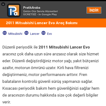
×
PratikAraba
Menü
İNDİR
Üstün Oto Servis Hizmetleri
ÜCRETSİZ - In Google Play
2011 Mitsubishi Lancer Evo Araç Bakımı
Mitsubishi
Lancer
Evo
Düzenli periyodik ile
2011 Mitsubishi Lancer Evo
aracınız çok daha uzun süre arızasız olarak size hizmet
eder. Düzenli değiştirdiğiniz motor yağı, yakıt bütçenizi
azaltır, motorun ömrünü uzatır. Kirli hava filtrenizi
değiştirmeniz, motor performansını arttırır. Fren
balataların kontrolü güvenli sürüş yapmanızı sağlar.
Kısacası periyodik bakım hem güvenliğinizi sağlar hem
de aracınızın durumu hakkında size çok değerli bilgiler
verir.