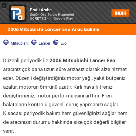
×
PratikAraba
Menü
İNDİR
Üstün Oto Servis Hizmetleri
ÜCRETSİZ - In Google Play
2006 Mitsubishi Lancer Evo Araç Bakımı
Mitsubishi
Lancer
Evo
Düzenli periyodik ile
2006 Mitsubishi Lancer Evo
aracınız çok daha uzun süre arızasız olarak size hizmet
eder. Düzenli değiştirdiğiniz motor yağı, yakıt bütçenizi
azaltır, motorun ömrünü uzatır. Kirli hava filtrenizi
değiştirmeniz, motor performansını arttırır. Fren
balataların kontrolü güvenli sürüş yapmanızı sağlar.
Kısacası periyodik bakım hem güvenliğinizi sağlar hem
de aracınızın durumu hakkında size çok değerli bilgiler
verir.