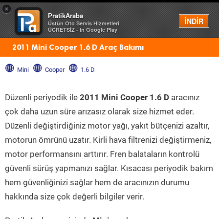
×
PratikAraba
Menü
İNDİR
Üstün Oto Servis Hizmetleri
ÜCRETSİZ - In Google Play
2011 Mini Cooper 1.6 D Araç Bakımı
Mini
Cooper
1.6 D
Düzenli periyodik ile
2011 Mini Cooper 1.6 D
aracınız
çok daha uzun süre arızasız olarak size hizmet eder.
Düzenli değiştirdiğiniz motor yağı, yakıt bütçenizi azaltır,
motorun ömrünü uzatır. Kirli hava filtrenizi değiştirmeniz,
motor performansını arttırır. Fren balataların kontrolü
güvenli sürüş yapmanızı sağlar. Kısacası periyodik bakım
hem güvenliğinizi sağlar hem de aracınızın durumu
hakkında size çok değerli bilgiler verir.