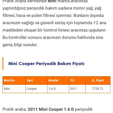
Pratik Araba servisinde
Mini
marka aracınıza
yaptırdığınız periyodik bakım sadece motor yağ, yağ
filtresi, hava ve polen filtresi içermez. Bunların dışında
aracınızın sağlığı ve güvenli sürüş için toplamda 12 ana
maddeden oluşan bir kontrol listesi aracınıza uygulanır.
Bu kontroller sonucu aracınızın durumu hakkında size
geniş bilgi sunulur.
Mini Cooper Periyodik Bakım Fiyatı
Marka
Seri
Model
Yıl
Mini
Cooper
1.6 D
2011
7735 TL
Pratik araba;
2011 Mini Cooper 1.6 D
periyodik