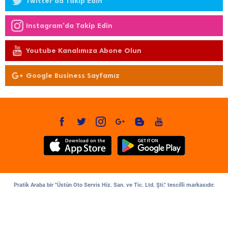
Twitter'da Takip Edin
Instagram'da Takip Edin
Youtube Kanalımıza Abone Olun
Google Business Sayfamız
Pratik Araba bir "Üstün Oto Servis Hiz. San. ve Tic. Ltd. Şti." tescilli markasıdır.