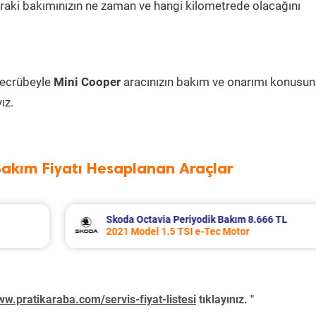
sonraki bakımınızın ne zaman ve hangi kilometrede olacağını
tecrübeyle
Mini Cooper
aracınızın bakım ve onarımı konusu
ız.
Bakım Fiyatı Hesaplanan Araçlar
Renault Clio Periyodik Bakım 6.814 TL
2023 Model 1.0 Tce Motor
w.pratikaraba.com/servis-fiyat-listesi
tıklayınız. "