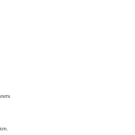
anımı
 km.