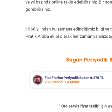
ve yıl bazında online takip edebilirsiniz. Bir 
görebilirsiniz.
1968 yılından bu zamana edindiğimiz bilgi ve 
Pratik Araba ekibi olarak her zaman yanınızday
Bugün Periyodik 
TL
Skoda Octavia Periyodik Bakım 8.666 TL
2021 Model 1.5 TSI e-Tec Motor
" Oto servis fiyat teklifi için
ww