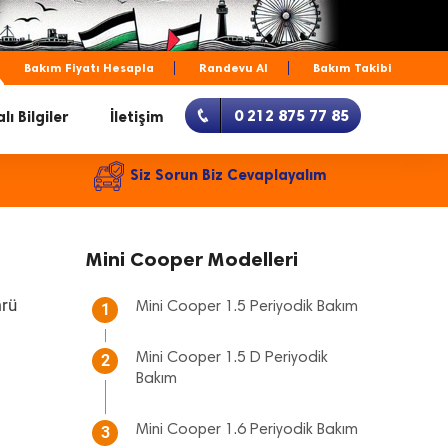
Bakım Fiyatı Hesapla
Randevu Al
Bakım Takibi
0 212 875 77 85
lı Bilgiler
İletişim
Siz Sorun Biz Cevaplayalım
Mini Cooper Modelleri
mrü
Mini Cooper 1.5 Periyodik Bakım
1
Mini Cooper 1.5 D Periyodik
2
Bakım
Mini Cooper 1.6 Periyodik Bakım
3