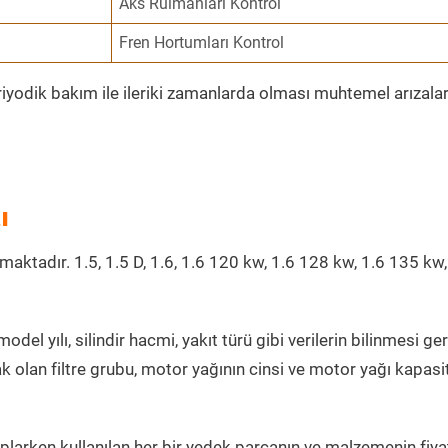
Aks Rulmanları Kontrol
Fren Hortumları Kontrol
riyodik bakım ile ileriki zamanlarda olması muhtemel arızalar
ı
maktadır. 1.5, 1.5 D, 1.6, 1.6 120 kw, 1.6 128 kw, 1.6 135 kw,
odel yılı, silindir hacmi, yakıt türü gibi verilerin bilinmesi ger
k olan filtre grubu, motor yağının cinsi ve motor yağı kapasi
plarken kullanılan her bir yedek parçanın ve malzemenin fiyat