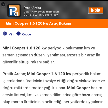
×
PratikAraba
Menü
İNDİR
Üstün Oto Servis Hizmetleri
ÜCRETSİZ - In Google Play
Mini Cooper 1.6 120 kw Araç Bakımı
Mini
Cooper
Mini Cooper 1.6 120 kw
periyodik bakımının km ve
zaman açısından düzenli yapılması, arızasız bir araç ile
güvenilir sürüş imkanı sağlar.
Pratik Araba;
Mini Cooper 1.6 120 kw
periyodik bakımı
işlemlerinde üreticinin tavsiye ettiği doğru viskozitede ve
doğru miktarda motor yağı kullanır.
Mini Cooper
bakım
servis listesi, km. ve zaman dilimlerine göre hazırlanmış
olup marka üreticisinin belirlediği periyotlarda uygulanır.