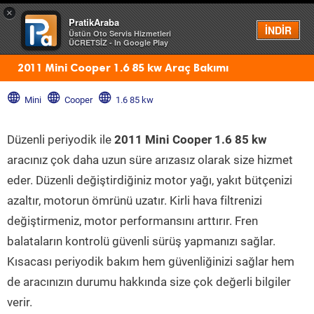
×
PratikAraba
Menü
İNDİR
Üstün Oto Servis Hizmetleri
ÜCRETSİZ - In Google Play
2011 Mini Cooper 1.6 85 kw Araç Bakımı
Mini
Cooper
1.6 85 kw
Düzenli periyodik ile
2011 Mini Cooper 1.6 85 kw
aracınız çok daha uzun süre arızasız olarak size hizmet
eder. Düzenli değiştirdiğiniz motor yağı, yakıt bütçenizi
azaltır, motorun ömrünü uzatır. Kirli hava filtrenizi
değiştirmeniz, motor performansını arttırır. Fren
balataların kontrolü güvenli sürüş yapmanızı sağlar.
Kısacası periyodik bakım hem güvenliğinizi sağlar hem
de aracınızın durumu hakkında size çok değerli bilgiler
verir.