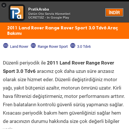
×
PratikAraba
Menü
İNDİR
Üstün Oto Servis Hizmetleri
ÜCRETSİZ - In Google Play
2011 Land Rover Range Rover Sport 3.0 Tdv6 Araç
Bakımı
Land Rover
Range Rover Sport
3.0 Tdv6
Düzenli periyodik ile
2011 Land Rover Range Rover
Sport 3.0 Tdv6
aracınız çok daha uzun süre arızasız
olarak size hizmet eder. Düzenli değiştirdiğiniz motor
yağı, yakıt bütçenizi azaltır, motorun ömrünü uzatır. Kirli
hava filtrenizi değiştirmeniz, motor performansını arttırır.
Fren balataların kontrolü güvenli sürüş yapmanızı sağlar.
Kısacası periyodik bakım hem güvenliğinizi sağlar hem
de aracınızın durumu hakkında size çok değerli bilgiler