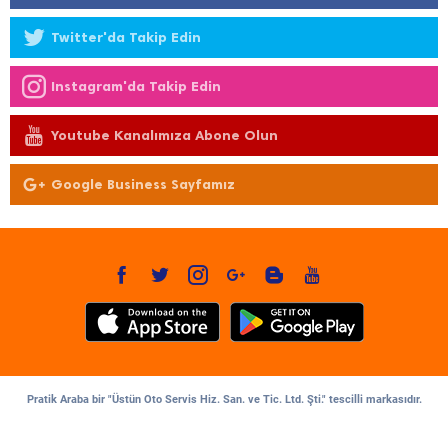
Twitter'da Takip Edin
Instagram'da Takip Edin
Youtube Kanalımıza Abone Olun
Google Business Sayfamız
Pratik Araba bir "Üstün Oto Servis Hiz. San. ve Tic. Ltd. Şti." tescilli markasıdır.