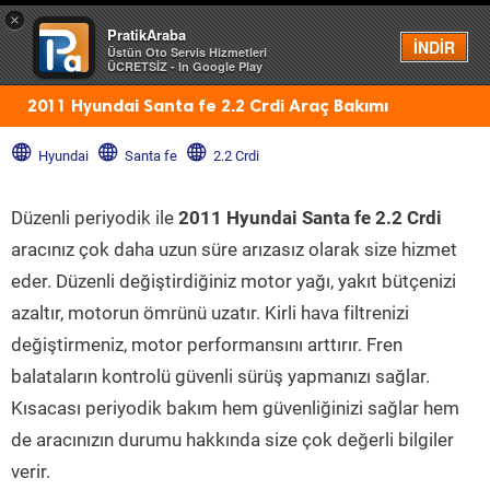
×
PratikAraba
Menü
İNDİR
Üstün Oto Servis Hizmetleri
ÜCRETSİZ - In Google Play
2011 Hyundai Santa fe 2.2 Crdi Araç Bakımı
Hyundai
Santa fe
2.2 Crdi
Düzenli periyodik ile
2011 Hyundai Santa fe 2.2 Crdi
aracınız çok daha uzun süre arızasız olarak size hizmet
eder. Düzenli değiştirdiğiniz motor yağı, yakıt bütçenizi
azaltır, motorun ömrünü uzatır. Kirli hava filtrenizi
değiştirmeniz, motor performansını arttırır. Fren
balataların kontrolü güvenli sürüş yapmanızı sağlar.
Kısacası periyodik bakım hem güvenliğinizi sağlar hem
de aracınızın durumu hakkında size çok değerli bilgiler
verir.